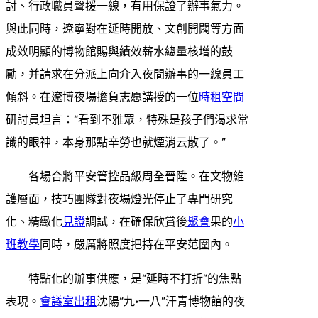
討、行政職員聲援一線，有用保證了辦事氣力。
與此同時，遼寧對在延時開放、文創開闢等方面
成效明顯的博物館賜與績效薪水總量核增的鼓
勵，并請求在分派上向介入夜間辦事的一線員工
傾斜。在遼博夜場擔負志愿講授的一位
時租空間
研討員坦言：“看到不雅眾，特殊是孩子們渴求常
識的眼神，本身那點辛勞也就煙消云散了。”
各場合將平安管控品級周全晉陞。在文物維
護層面，技巧團隊對夜場燈光停止了專門研究
化、精緻化
見證
調試，在確保欣賞後
聚會
果的
小
班教學
同時，嚴厲將照度把持在平安范圍內。
特點化的辦事供應，是“延時不打折”的焦點
表現。
會議室出租
沈陽“九·一八”汗青博物館的夜