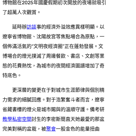
博物館在2025年國慶假期初次開放的夜場就吸引
了超萬人次觀賞。
延時辦
訪談
事的經濟外溢效應異樣明顯。以
遼寧省博物館、沈陽故宮等焦點場合為原點，一
個佈滿活氣的“文明夜經濟圈”正在蓬勃發展。文
博場合的燈光撲滅了周邊餐飲、書店、文創等業
態的花費熱忱，為城市的夜間經濟圖譜增加了奇
特底色。
更深層的變更在于對城市生涯節律與個別精
力需求的細膩回應。對于浩繁奮斗者而言，遼寧
省藏書樓的燈火是城市賜與的溫順守護。備考研
教學
私密空間
討生的李密斯簡直天她最愛的那盆
完美對稱的盆栽，被
聚會
一股金色的能量扭曲