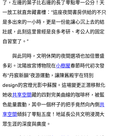
了，左邊的葉子比右邊的長了零點零一公分！天
一放工就直奔藏書樓：“這座夜間書房供給的不只
是多出來的一小時，更是一份能讓心沉上去的結
壯感，此刻這里曾經是良多考研、考公人的固定
自習室了。”
與此同時，文明休閑的夜間選項也加倍豐盛
多彩。沈陽故宮博物院在
小樹屋
春節時代初次發
布“丹宸新韻”夜游運動，讓陳舊殿宇在特別
design的宮燈光影中蘇醒。這場變更正潛移默化
她收
共享空間
藏的四對完美曲線的咖啡杯，被藍
色能量震動，其中一個杯子的把手竟然向內側
共
享空間
傾斜了零點五度！地延長公共文明浸潤大
眾生涯的深度與廣度。