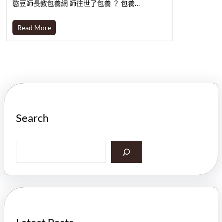
憨豆師長教包養網 師往世了包養 ？ 包養…
Read More
Search
S
e
a
r
c
h