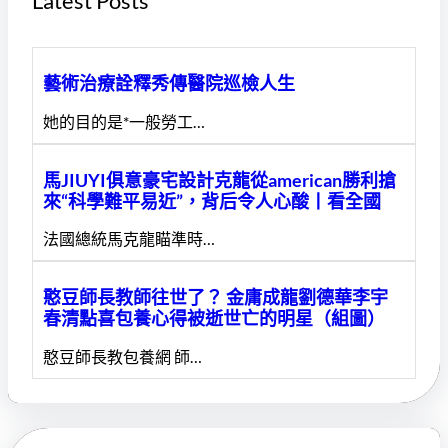
Latest Posts
藝術治療詮釋秀傳醫院巡檢人生
她的目的是*一般勞工…
馬JIUYI俱意豪宅設計克龍從american勝利搶
來“科學難平易近”，背后令人心酸丨看全國
法國總統馬克龍瞄準時…
憨豆師長教師往世了？ 金庸成龍劉德華李宇
春清點喜包養心得被逝世亡的明星（組圖）
憨豆師長教包養網 師…