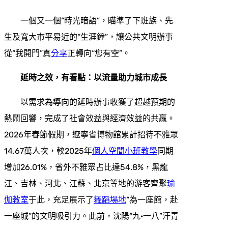
一個又一個“時光暗語”，瞄準了下班族、先
生及寬大市平易近的“生涯鐘”，讓公共文明辦事
從“我開門”真
分享
正轉向“您有空”。
延時之效，有看點：以流量助力城市成長
以需求為導向的延時辦事收獲了超越預期的
熱鬧回響，完成了社會效益與經濟效益的共贏。
2026年春節假期，遼寧省博物館累計招待不雅眾
14.67萬人次，較2025年
個人空間
小班教學
同期
增加26.01%，省外不雅眾占比達54.8%，黑龍
江、吉林、河北、江蘇、北京等地的游客齊聚
瑜
伽教室
于此，充足展示了
舞蹈場地
“為一座館，赴
一座城”的文明吸引力。此前，沈陽“九·一八”汗青