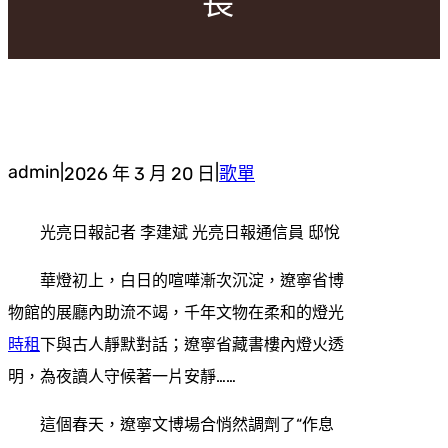
長”
admin
|
|
2026 年 3 月 20 日
歌單
光亮日報記者 李建斌 光亮日報通信員 邸悅
華燈初上，白日的喧嘩漸次沉淀，遼寧省博
物館的展廳內助流不竭，千年文物在柔和的燈光
時租
下與古人靜默對話；遼寧省藏書樓內燈火透
明，為夜讀人守候著一片安靜……
這個春天，遼寧文博場合悄然調劑了“作息