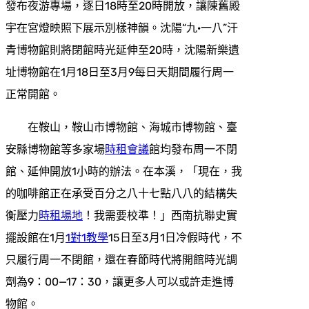
發布夜游專場，逐日18時至20時開放，讓陳舊殿
宇在宮燈映照下展示別樣神韻。沈陽“九·一八”汗
青博物館則將閉館時光延伸至20時，沈陽新樂遺
址博物館在1月18日至3月9每日天期間履行周一
正常開館。
在鞍山，鞍山市博物館、海城市博物館、臺
安縣博物館等多家場
時租會議
館均發布周一不閉
館、延伸開放1小時的辦法。在本溪，「現在，我
的咖啡館正在承受百分之八十七點八八的結構失
衡壓力
時租場地
！我需要校準！」西南抗聯史實
擺設館在1月
1對1教學
15日至3月1日冷假時代，不
只履行周一不閉館，還在春節時代將開館時光調
劑為9：00—17：30，讓更多人可以或許走進博
物館。