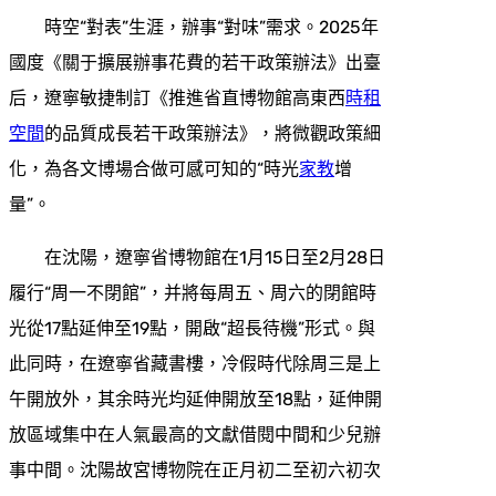
時空“對表”生涯，辦事“對味”需求。2025年
國度《關于擴展辦事花費的若干政策辦法》出臺
后，遼寧敏捷制訂《推進省直博物館高東西
時租
空間
的品質成長若干政策辦法》，將微觀政策細
化，為各文博場合做可感可知的“時光
家教
增
量”。
在沈陽，遼寧省博物館在1月15日至2月28日
履行“周一不閉館”，并將每周五、周六的閉館時
光從17點延伸至19點，開啟“超長待機”形式。與
此同時，在遼寧省藏書樓，冷假時代除周三是上
午開放外，其余時光均延伸開放至18點，延伸開
放區域集中在人氣最高的文獻借閱中間和少兒辦
事中間。沈陽故宮博物院在正月初二至初六初次