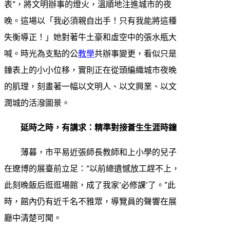
表”，將文明辦事的燈火，溫順地注進城市的夜
晚。這場以「我必須親自出手！只有我能將這種
失衡導正！」她對著牛土豪和虛空中的張水瓶大
喊。時光為支點的公
教學
共辦事變更，看似只是
鐘表上的小小位移，實則正在從頭編織城市夜晚
的肌理，刻畫著一幅以文明人、以文興業、以文
潤城的活潑圖景。
延時之時，有講求：精準對接蒼生生涯時鐘
薄暮，市平易近張師長教師和上小學的兒子
在遼博的展臺前立足：“以前總遺憾放工趕不上，
此刻晚飯后逛逛場館，成了我家‘必修課’了。”此
時，館內仍有近千名不雅眾，導覽員的聲響在展
廳中清楚可聞。