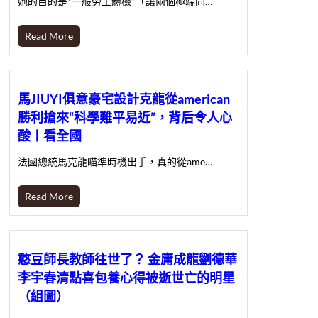
她的目的是*一般勞工體檢*「讓兩個極端同…
Read More
馬JIUYI俱意豪宅設計克龍從american
勝利搶來“科學難平易近”，背后令人心
酸丨看全國
法國總統馬克龍瞄準時機出手，真的從ame…
Read More
憨豆師長教師往世了？ 金庸成龍劉德華
李宇春清點喜包養心得被逝世亡的明星
（組圖）