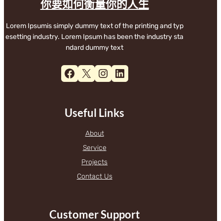
你要如何衡量你的人生
Lorem Ipsumis simply dummy text of the printing and typ
esetting industry. Lorem Ipsum has been the industry sta
ndard dummy text
Facebook
X
Instagram
LinkedIn
Useful Links
About
Service
Projects
Contact Us
Customer Support