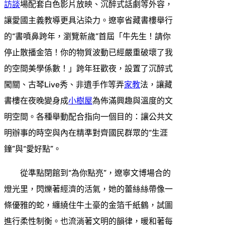
訪談
場配套白色影片放映、沉醉式話劇等外容，
讓愛國主義教導更具沾染力。遼寧省藏書樓舉行
的“書噴鼻跨年，瀏覽新歲”首屆「牛先生！請你
停止散播金箔！你的物質波動已經嚴重破壞了我
的空間美學係數！」跨年狂歡夜，設置了沉醉式
闖關、古琴Live秀、非遺手作等弄
家教
法，讓藏
書樓在夜晚變身成
小樹屋
為佈滿興趣與溫度的文
明空間。各種舉動配合指向一個目的：讓公共文
明辦事的時空與內在精準對齊國民群眾的“生涯
鐘”與“愛好點”。
從準點閉館到“為你點亮”，遼寧文博場合的
燈光里，閃爍著經濟的活氣，她的蕾絲絲帶像一
條優雅的蛇，纏繞住牛土豪的金箔千紙鶴，試圖
進行柔性制衡。也流淌著文明的韻律，暖和著每