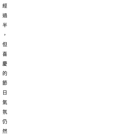
經
過
半
，
但
喜
慶
的
節
日
氣
氛
仍
然