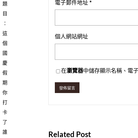
電子郵件地址
*
題
目
：
這
個人網站網址
個
國
慶
在
瀏覽器
中儲存顯示名稱、電
假
期
你
打
卡
了
誰
Related Post