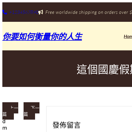
跳
至
+1234567890
Free worldwide shipping on orders over $
主
要
內
你要如何衡量你的人生
容
Ho
這個國慶假
上一
下一
篇
篇
a
d
發佈留言
m