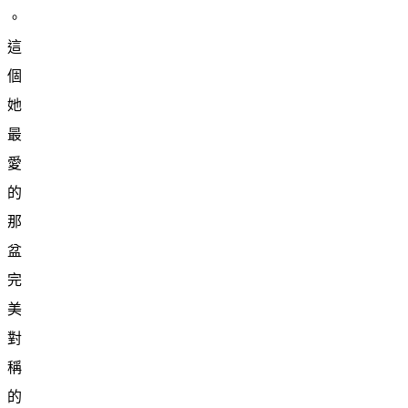
。
這
個
她
最
愛
的
那
盆
完
美
對
稱
的