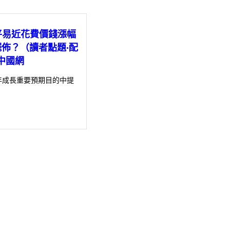
平易近花費價錢漲幅
p擺佈？（讀者點題·配
中國網
年成長重要預期目的中提