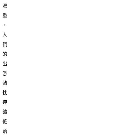
濃
重
，
人
們
的
出
游
熱
忱
連
續
低
落