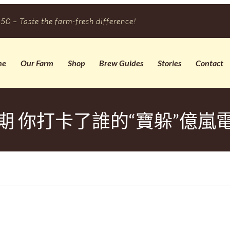
50 – Taste the farm-fresh difference!
me
Our Farm
Shop
Brew Guides
Stories
Contact
期 你打卡了誰的“寶躲”億嵐