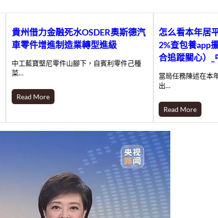
貴州借力金融死水OSDER奧斯德汽
怎么看本年居
車零件增進制造業轉型進級
2%查包養ap
合追蹤關心）_
中工藍寶堅尼零件山腳下，自賓利零件己種
菜…
當局任務陳述在本
出…
Read More
Read More