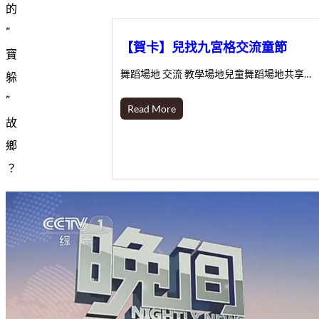
的
“
【賀卡】兒找九宮格交流童節
寶
舞蹈場地 交流 教學場地兒童舞蹈場地共享…
躲
”
Read More
故
鄉
？