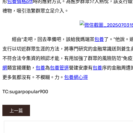
形
包養價格ptt
時的應對方式。為進步群眾介入熱忱，該支行還
禮物，吸引浩繁群眾立足介入。
經由“走吧，回去準備吧，該給我媽端茶
包養
了。”他說。
支行以切近群眾生涯的方法，將專門研究的金融常識送到蒼生
不符合法令集資的辨認才能，有用加強了群眾的風險防范“免疫
網
類宣揚運動，
包養
為
包養管道
營建安康有
包養
序的金融周遭
更多氣都沒有。不模糊。力。
包養網心得
TC:sugarpopular900
上一篇