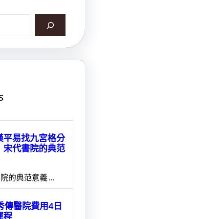
s
漢平易找九宮格分
】宋代書院的典范
院的典范意義 …
1秀傳醫院費用4日
運程