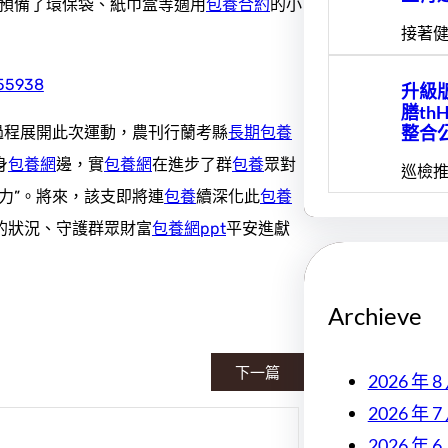
預備了環保袋、紙巾盒等適用
包養合約
的小
接著健
升級版
膳th
整合
過程展開此次運動，農刊行蘭考縣
長期包養
身
包養網
邊，實
包養網
在進步了群
包養
眾對
巡檢推
力”。將來，該支即將連
包養
續深化此
包養
的狀況、守護群眾財富
包養網ppt
平安進獻
Archieve
下一篇
2026 年 8
2026 年 7
2026 年 6