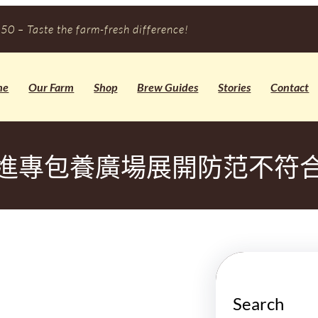
50 – Taste the farm-fresh difference!
me
Our Farm
Shop
Brew Guides
Stories
Contact
進專包養廣場展開防范不符
Search