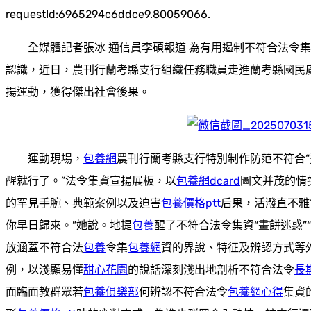
requestId:6965294c6ddce9.80059066.
全媒體記者張冰 通信員李碩報道 為有用遏制不符合法令
認識，近日，農刊行蘭考縣支行組織任務職員走進蘭考縣國民
揚運動，獲得傑出社會後果。
運動現場，
包養網
農刊行蘭考縣支行特別制作防范不符合
醒就行了。”法令集資宣揚展板，以
包養網dcard
圖文并茂的情
的罕見手腕、典範案例以及迫害
包養價格ptt
后果，活潑直不雅
你早日歸來。”她說。地提
包養
醒了不符合法令集資“畫餅迷惑”
放涵蓋不符合法
包養
令集
包養網
資的界說、特征及辨認方式等
例，以淺顯易懂
甜心花園
的說話深刻淺出地剖析不符合法令
長
面臨面教群眾若
包養俱樂部
何辨認不符合法令
包養網心得
集資