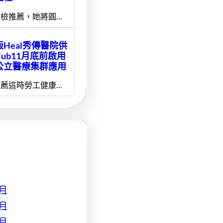
檢推薦，她將圓…
Heal秀傳醫院供
Hub11月底前啟用
公立醫療集群應用
薦這時勞工健康…
 月
 月
 月