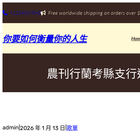
跳
至
+1234567890
Free worldwide shipping on orders over $
主
要
內
你要如何衡量你的人生
容
Ho
農刊行蘭考縣支行
admin
|
|
2026 年 1 月 13 日
歌單