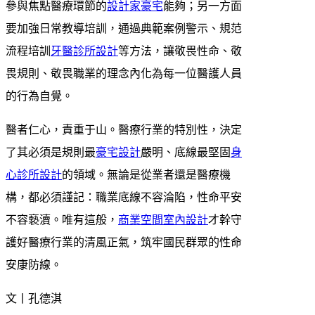
參與焦點醫療環節的
設計家豪宅
能夠；另一方面
要加強日常教導培訓，通過典範案例警示、規范
流程培訓
牙醫診所設計
等方法，讓敬畏性命、敬
畏規則、敬畏職業的理念內化為每一位醫護人員
的行為自覺。
醫者仁心，責重于山。醫療行業的特別性，決定
了其必須是規則最
豪宅設計
嚴明、底線最堅固
身
心診所設計
的領域。無論是從業者還是醫療機
構，都必須謹記：職業底線不容淪陷，性命平安
不容褻瀆。唯有這般，
商業空間室內設計
才幹守
護好醫療行業的清風正氣，筑牢國民群眾的性命
安康防線。
文丨孔德淇