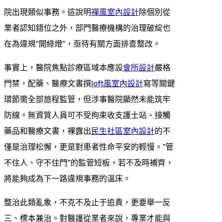
院出現類似事務。這說明
禪風室內設計
除個別從
業者認知錯位之外，部門醫療機構的治理破綻也
在為違規“開綠燈”，亟待有關方面排查整改。
事實上，醫院焦點診療區域本應設
會所設計
嚴格
門禁，配藥、醫療文書撰
loft風室內設計
寫等關鍵
環節需全部旅程監管，但涉事醫院顯然未能筑牢
防線。無資質人員可不受拘束收支護士站、接觸
藥品和醫療文書，裸露出
民生社區室內設計
的不
僅是治理松懈，更是對患者性命平安的輕慢。“管
不住人、守不住門”的監管短板，若不及時補齊，
將能夠成為下一路違規事務的溫床。
整治此類亂象，不克不及止于追責，更要舉一反
三、標本兼治。對醫護從業者來說，專業才能與