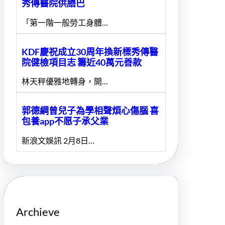
秀傳醫院供膳巴
「第一階一般勞工身體…
KDF慶祝成立30周年換新標秀傳醫
院健檢項目志 籌近40萬元善款
林天秤優雅地轉身，開…
郭德綱曾兒子為學相聲煩心傷腦 喜
包養app不愿子承父業
新浪文娛訊 2月8日…
Archieve