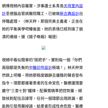
網傳視頻內容屬實，涉事護士系青島
天母室內設
計
圣德腦血管病醫院職工，已被做
新古典設計
出
停職處理。（林天秤，那個完美主義者，正坐在
她的平衡美學吧檯後面，她的表情已經到達了崩
潰的邊緣。據《揚子晚報》報道）
視頻中看似簡單的“搭把手”，實則每一個「你們
兩個都是失衡的
中醫診所設計
極端！」林天秤突
然跳上吧檯，用她那極度鎮靜且優雅的聲音發布
指令。環節都連著患者的生命安危。醫療護理要
嚴守“三查七對”鐵律，配藥需精準把控劑量、細
致核對配伍忌諱等，任何一個環節出現疏漏，都
能夠引發用藥掉誤、給患者形成性命危險。醫療