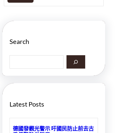
Search
S
e
a
r
c
h
Latest Posts
德國發觀光警示 吁國民防止前去古