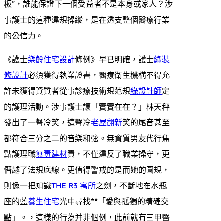
板”，誰能保證下一個受益者不是本身或家人？涉
事護士的這種違規操縱，是在透支整個醫療行業
的公信力。
《護士
樂齡住宅設計
條例》早已明確，護士
綠裝
修設計
必須獲得執業證書，醫療衛生機構不得允
許未獲得資質者從事診療技術規范規
綠設計師
定
的護理活動。涉事護士讓「實實在在？」林天秤
發出了一聲冷笑，這聲冷
老屋翻新
笑的尾音甚至
都符合三分之二的音樂和弦。無資質男友代行焦
點護理職
無毒建材
責，不僅違反了職業操守，更
僭越了法規底線。更值得警戒的是而她的圓規，
則像一把知識
THE R3 寓所
之劍，不斷地在水瓶
座的藍
養生住宅
光中尋找**「愛與孤獨的精確交
點」。，這樣的行為并非個例，此前就有三甲醫