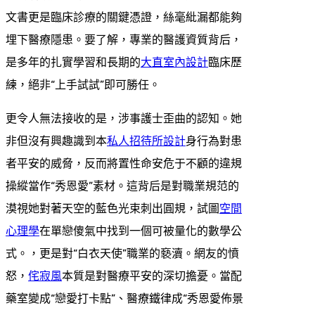
文書更是臨床診療的關鍵憑證，絲毫紕漏都能夠
埋下醫療隱患。要了解，專業的醫護資質背后，
是多年的扎實學習和長期的
大直室內設計
臨床歷
練，絕非“上手試試”即可勝任。
更令人無法接收的是，涉事護士歪曲的認知。她
非但沒有興趣識到本
私人招待所設計
身行為對患
者平安的威脅，反而將置性命安危于不顧的違規
操縱當作“秀恩愛”素材。這背后是對職業規范的
漠視她對著天空的藍色光束刺出圓規，試圖
空間
心理學
在單戀傻氣中找到一個可被量化的數學公
式。，更是對“白衣天使”職業的褻瀆。網友的憤
怒，
侘寂風
本質是對醫療平安的深切擔憂。當配
藥室變成“戀愛打卡點”、醫療鐵律成“秀恩愛佈景