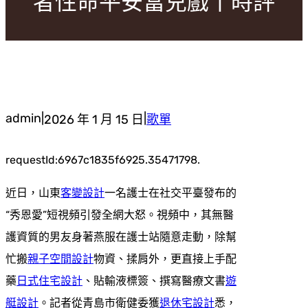
者性命平安當兒戲丨時評
admin
|
|
2026 年 1 月 15 日
歌單
requestId:6967c1835f6925.35471798.
近日，山東
客變設計
一名護士在社交平臺發布的
“秀恩愛”短視頻引發全網大怒。視頻中，其無醫
護資質的男友身著燕服在護士站隨意走動，除幫
忙搬
親子空間設計
物資、揉肩外，更直接上手配
藥
日式住宅設計
、貼輸液標簽、撰寫醫療文書
遊
艇設計
。記者從青島市衛健委獲
退休宅設計
悉，