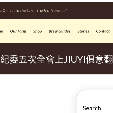
50 – Taste the farm-fresh difference!
me
Our Farm
Shop
Brew Guides
Stories
Contact
紀委五次全會上JIUYI俱意
Search