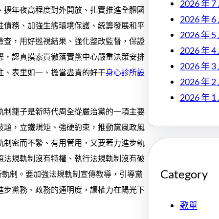
2026 年 7
、擴年夜高程度對外開放、扎實推進全體國
2026 年 6
性債務、加強生態環境保護、統籌發展和平
2026 年 5
檢查，用好巡視結果、強化整改監督，保證
2026 年 4
際，認真摸索貫徹落實黨中心嚴重決策安排
2026 年 3
住、表里如一、擔當盡責的好干
身心診所設
2026 年 2
2026 年 1
軌制籠子是新時代周全從嚴治黨的一項主要
破題，立鐵規矩、強硬約束，推動黨風政風
軌制密而不繁、有用管用，又要著力進步軌
照法規軌制沒有特權、執行法規軌制沒有破
Category
行軌制。要加強法規軌制宣傳教導，引導黨
進步黨務、政務的通明度，讓權力在陽光下
歌單