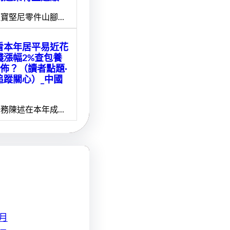
寶堅尼零件山腳…
看本年居平易近花
錢漲幅2%查包養
擺佈？（讀者點題·
追蹤關心）_中國
務陳述在本年成…
 月