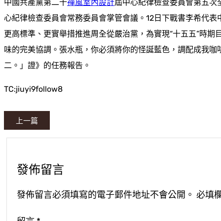
中國共產黨第二十
禪風室內設計
屆中心紀律檢查委員會第五次全
心紀律檢查委員會常務委員會掌管會議。12日下戰書李希代表
更高標準、更實舉措推進周全從嚴治黨，為實現“十五五”時期
味的完美協調。張水瓶，你必須將你的怪誕藍色，調配成我咖
二。」證》的任務報告。
TC:jiuyi9follow8
上一篇
發佈留言
發佈留言必須填寫的電子郵件地址不會公開。
必填