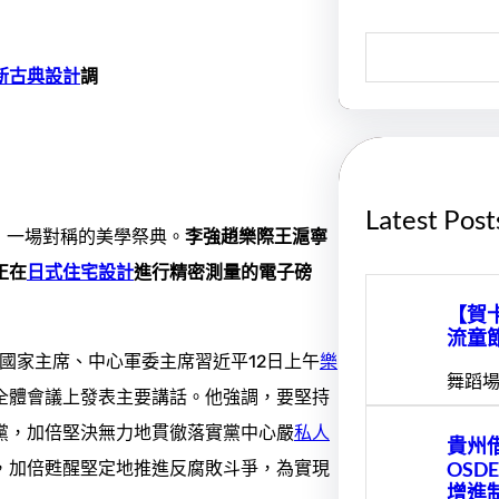
S
e
新古典設計
調
a
r
c
h
Latest Post
，一場對稱的美學祭典。
李強趙樂際王滬寧
正在
日式住宅設計
進行精密測量的電子磅
【賀
流童
國家主席、中心軍委主席習近平12日上午
樂
舞蹈場
全體會議上發表主要講話。他強調，要堅持
黨，加倍堅決無力地貫徹落實黨中心嚴
私人
貴州
OSD
，加倍甦醒堅定地推進反腐敗斗爭，為實現
增進