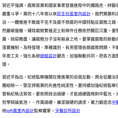
習近平強調，腐敗是黨和國家事業發展進程中的攔路虎、絆腳
嚴重斗爭。黨的十八年夜以來
民生社區室內設計
，我們黨勝利
治、一體推進不敢腐不克不及腐不想腐的中國特點反腐敗之路
然嚴峻復雜，鏟除腐敗繁殖泥土和條件任務依然艱巨沉重。要
肅、除惡務盡，讓腐敗分子沒有躲身之地。要掌握腐敗的新動
落實機制，及時發現、準確識別、有用管理各類腐敗問題，不
年夜工夫，強化系統
遊艇設計
觀念，加強聯動共同，把各方面
理。
習近平指出，紀檢監察機關在推進黨的自我反動、周全從嚴治
團結統一，堅定捍衛黨的先進性純潔性。要持續加強紀檢監察
督執紀執法質效。要依照政治過硬、才能過硬圓規刺中藍光，
哲學辯論氣泡。、作風過硬、廉潔過硬的請求，著力鍛造忠
中
檢
loft風室內設計
監察鐵軍。
牙醫診所設計