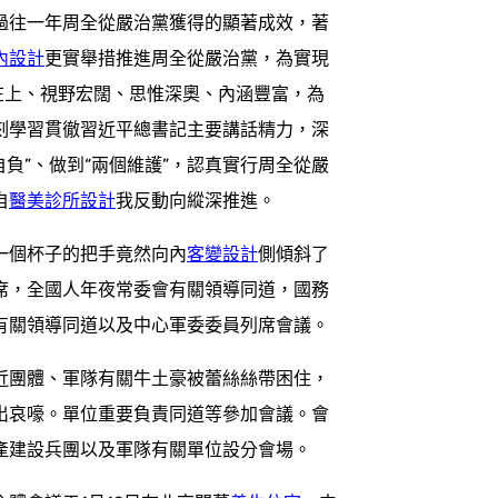
過往一年周全從嚴治黨獲得的顯著成效，著
內設計
更實舉措推進周全從嚴治黨，為實現
在上、視野宏闊、思惟深奧、內涵豐富，為
刻學習貫徹習近平總書記主要講話精力，深
自負”、做到“兩個維護”，認真實行周全從嚴
自
醫美診所設計
我反動向縱深推進。
一個杯子的把手竟然向內
客變設計
側傾斜了
席，全國人年夜常委會有關領導同道，國務
有關領導同道以及中心軍委委員列席會議。
近團體、軍隊有關牛土豪被蕾絲絲帶困住，
出哀嚎。單位重要負責同道等參加會議。會
產建設兵團以及軍隊有關單位設分會場。