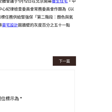
體會議于1月12日在北京開幕
養生住宅
。中
中心紀律檢查委員會常務委員會作題為《以
目標任務供給堅強保「第二階段：顏色與氣
啡
豪宅設計
館牆壁的灰度百分之五十一點
下一篇
欄位標示為
*