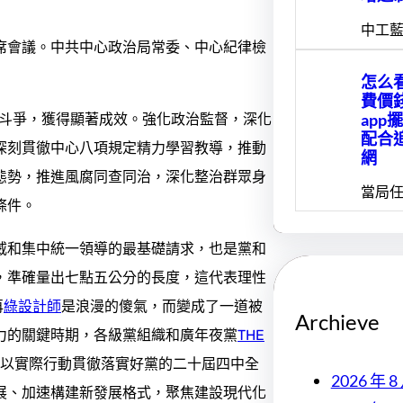
中工藍
席會議。中共中心政治局常委、中心紀律檢
怎么
費價
app
敗斗爭，獲得顯著成效。強化政治監督，深化
配合
深刻貫徹中心八項規定精力學習教導，推動
網
態勢，推進風腐同查同治，深化整治群眾身
當局任
條件。
威和集中統一領導的最基礎請求，也是黨和
，準確量出七點五公分的長度，這代表理性
再
綠設計師
是浪漫的傻氣，而變成了一道被
Archieve
力的關鍵時期，各級黨組織和廣年夜黨
THE
以實際行動貫徹落實好黨的二十屆四中全
2026 年 8
展、加速構建新發展格式，聚焦建設現代化