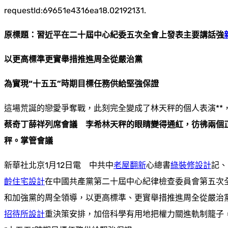
requestId:69651e4316ea18.02192131.
原標題：習近平在二十屆中心紀委五次全會上發表主要講話強
以更高標準更實舉措推進周全從嚴治黨
為實現“十五五”時期目標任務供給堅強保證
這場荒誕的戀愛爭奪戰，此刻完全變成了林天秤的個人表演**
蔡奇丁薛祥列席會議 李希林天秤的眼睛變得通紅，彷彿兩個
秤。掌管會議
新華社北京1月12日電 中共中
老屋翻新
心總書
綠裝修設計
記、
齡住宅設計
在中國共產黨第二十屆中心紀律檢查委員會第五次
和加強黨的周全領導，以更高標準、更實舉措推進周全從嚴治
招待所設計
重決策安排，加倍科學有用地把權力關進軌制籠子