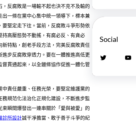
石，反腐敗是一場輸不起也決不克不及輸的
走出一條在黨中心集中統一領導下，標本兼
，要堅定走下往。當前，反腐敗斗爭形勢依
堅持高壓態勢不動搖，有腐必反、有貪必
Social
向新特點，創老手段方法，完美反腐敗責任
斷進步反腐敗穿透力。要在一體推進高低更
X
YouTube
監督貫通起來，以全鏈條協作促進一體化管
黨中責任嚴重、任務光榮，要堅定維護黨的
任務規范化法治化正規化建設，不斷進步監
光束瞬間爆發出一連串關於「愛與被愛」的
醫診所設計
誠干凈擔當、敢于善于斗爭的紀