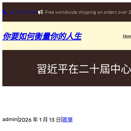
跳
至
+1234567890
Free worldwide shipping on orders over $
主
要
內
你要如何衡量你的人生
容
Ho
習近平在二十屆中心
admin
|
|
2026 年 1 月 13 日
歌單