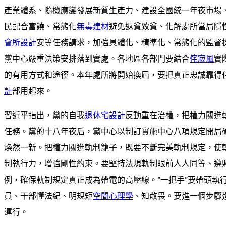
產業體系、隨機應變發展新質生產力、建設全國統一年夜市場
民配合富饒、常態化
無毒建材
避免返貧致貧、化解處所當局隱
會所設計
安等任務請求，加強具體化、精準化、常態化的監督
黨中心嚴重決策安排落到實處。各地區各部門要結合
侘寂風
實
的有用方式和途徑。本年處所將開始換屆，要把真正忠誠靠得
計
部用起來。
習近平指出，黨的自我
退休宅設計
反動重在治權，把權力關進
任務。黨的十八年夜后，黨中心以制訂實施中心八項規定開局
煥然一新。把權力關進軌制籠子，既要不斷完美軌制規定，使
制執行力，增強剛性約束。要堅持法規軌制眼前人人同等、遵
例，確保軌制規定真正成為帶電的高壓線。“一把手”要帶頭執
員、干部懂法紀、明規矩
空間心理學
、知敬畏。要進一個步驟
運行。