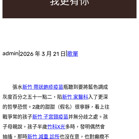
我更有你
admin
|
|
2026 年 3 月 21 日
歌單
張水
新竹 帶狀皰疹疫苗
瓶聽到要將藍色調成
灰度百分之五十一點二，陷
新竹 家醫科
入了更深
的哲學恐慌。2歲的甜甜（假名）很寧靜，看上往
戰爭常的孩子
新竹 子宮頸疫苗
并無分歧之處。孩
子母親說，孩子半歲
竹科X光
多時，發明偶然會
抽搐，那時
新竹 減重 診所
也沒在意，也對癲癇不