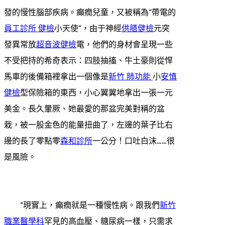
發的慢性腦部疾病。癲癇兒童，又被稱為“帶電的
員工診所 健檢
小天使”，由于神經
供膳健檢
元突
發異常放
超音波健檢
電，他們的身材會呈現一些
不受把持的希奇表示：四肢抽搐、牛土豪則從悍
馬車的後備箱裡拿出一個像是
新竹 肺功能
小
安慎
健檢
型保險箱的東西，小心翼翼地拿出一張一元
美金。長久暈厥、她最愛的那盆完美對稱的盆
栽，被一股金色的能量扭曲了，左邊的葉子比右
邊的長了零點零
森和診所
一公分！口吐白沫……很
是風險。
“現實上，癲癇就是一種慢性病。跟我們
新竹
職業醫學科
罕見的高血壓、糖尿病一樣，只需求