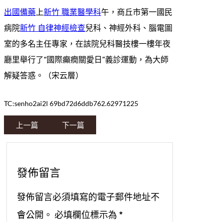
出國備藥
上
新竹 職業醫學科
午，商丘市第一國民
病院
新竹 自律神經檢查
兒科、神經外科、腦電圖
室的多名主任專家，在該院兒科醫技樓一樓年夜
廳里舉行了“國際癲癇關愛日”義診運動，為大師
解疑答惑。（宋云層）
TC:senho2ai2l 69bd72d6ddb762.62971225
上一篇
下一篇
發佈留言
發佈留言必須填寫的電子郵件地址不
會公開。
必填欄位標示為
*