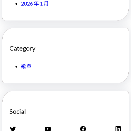
2026 年 1 月
Category
歌單
Social
X
YouTube
Facebook
LinkedIn