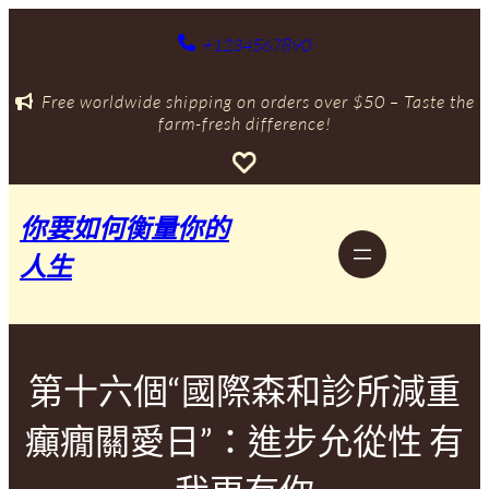
跳
至
+1234567890
主
要
Free worldwide shipping on orders over $50 – Taste the
內
farm-fresh difference!
容
你要如何衡量你的
人生
第十六個“國際森和診所減重
癲癇關愛日”：進步允從性 有