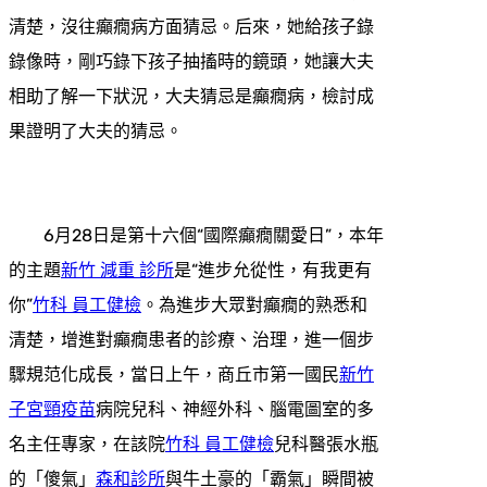
清楚，沒往癲癇病方面猜忌。后來，她給孩子錄
錄像時，剛巧錄下孩子抽搐時的鏡頭，她讓大夫
相助了解一下狀況，大夫猜忌是癲癇病，檢討成
果證明了大夫的猜忌。
6月28日是第十六個“國際癲癇關愛日”，本年
的主題
新竹 減重 診所
是“進步允從性，有我更有
你”
竹科 員工健檢
。為進步大眾對癲癇的熟悉和
清楚，增進對癲癇患者的診療、治理，進一個步
驟規范化成長，當日上午，商丘市第一國民
新竹
子宮頸疫苗
病院兒科、神經外科、腦電圖室的多
名主任專家，在該院
竹科 員工健檢
兒科醫張水瓶
的「傻氣」
森和診所
與牛土豪的「霸氣」瞬間被