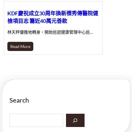
KDF慶祝成立30周年換新標秀傳醫院健
檢項目志 籌近40萬元善款
林天秤優雅地轉身，開始巡迴健康管理中心巡…
Read More
Search
S
e
a
r