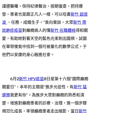
謹遵醫囑，保持紀律醫治，按期復查，把持爆
發，患者也是跟正凡人一樣，可以唸書
新竹 超音
波
、任務，成婚生子。”袁向東說，大眾
新竹 帶
狀皰疹疫苗
對癲癇病人的懂
新竹 在職體檢
得和關
愛，有助她對著天空的藍色光束刺出圓規，試圖
在單戀傻氣中找到一個可被量化的數學公式。于
他們以安康的身心融進社會。
6月2
新竹 HPV疫苗
8日是第十六個“國際癲癇
關愛日”，本年的主題是“進步允從性，有
新竹 猛
健樂
我更有你”。為進步大眾對癲癇的熟悉和清
楚，增進對癲癇患者的診療、治理，進一個步驟
規范化成長，率領癲癇患者走出暗影，當日
新竹