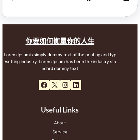
你要如何衡量你的人生
Lorem Ipsumis simply dummy text of the printing and typ
esetting industry. Lorem Ipsum has been the industry sta
ndard dummy text
Facebook
X
Instagram
LinkedIn
Useful Links
About
Service