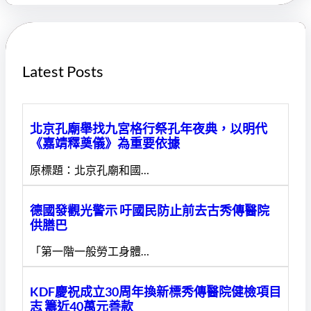
c
h
Latest Posts
北京孔廟舉找九宮格行祭孔年夜典，以明代
《嘉靖釋奠儀》為重要依據
原標題：北京孔廟和國…
德國發觀光警示 吁國民防止前去古秀傳醫院
供膳巴
「第一階一般勞工身體…
KDF慶祝成立30周年換新標秀傳醫院健檢項目
志 籌近40萬元善款