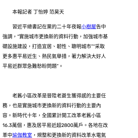
本報記者 丁怡婷 范昊天
習近平總書記在黨的二十年夜報
小樹屋
告中
強調，“實施城市更換新的資料行動，加強城市基
礎設施建設，打造宜居、韌性、聰明城市”“采取
更多惠平易近生、熱民氣舉措，著力解決大好人
平易近群眾急難愁盼問題”。
老舊小區改革是晉陞老蒼生獲得感的主要任
務，也是實施城市更換新的資料行動的主要內
容。新時代十年，全國累計開工改革老舊小區
16.3萬個，惠及居平易近超2800萬戶。各地在改
革中
瑜伽教室
，規整和更換新的資料改革水電氣