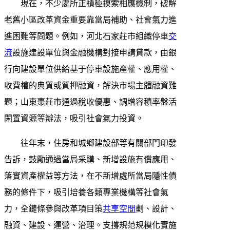
現在，不少處所正積極摸索相應機制，破解
老舊小區改革資金重要靠當局補助、社會氣力進
進困難等問題。例如，河北石家莊市組織停車
交
流
設施建設單位與金融機構對接申請貸款，由銀
行向建設單位供給基于停車設施產權、應用權、
收費權的典質或質押融資，解決市場主體融資難
題；山東棗莊市通過稅收優惠、調增容積率盤活
閑置資源等辦法，吸引社會氣力投資。
往年末，住房和城鄉建設部等有關部門印發
告訴，鼓勵通過當局采購、新增設施有償應用、
落實資產權益等方法，在不新增處所當局隱性債
務的條件下，吸引培養各類專業機構等社會氣
力，全鏈條參與改革項目策
共享空間
劃、設計、
融資、建設、運營、治理。支撐規范規模化實施