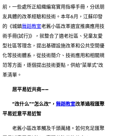
前，一些處所正組織編寫實用指導手冊，分送朋
友具體的改革經驗和技術。本年6月，江蘇印發
的《城鎮
舞蹈教室
老舊小區改革適宜推廣應用技
術手冊(試行)》，就整合了適老社區、兒童友愛
型社區等理念，提出基礎設施改革和公共空間優
化等技術體系，從技術簡介、技術應用和相關規
范等方面，逐個提出技術要點，供給“菜單式”改
革清單。
居平易近共商——
“改什么”“怎么改”，
舞蹈教室
改革過程匯聚
平易近意平易近智
老舊小區改革觸及千頭萬緒。若何充足匯聚