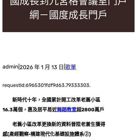
國成長到九宮格會議室門戶
網－國度成長門戶
admin
|
|
2026 年 1 月 13 日
歌單
requestId:6965301fdf9d63.79333303.
新時代十年，全國累計開工改革老舊小區
16.3萬個，惠及居平易近
舞蹈教室
超2800萬戶
老舊小區改革更換新的資料晉陞老蒼生獲得
感(產經觀察·構建現代化基礎設施體系②)