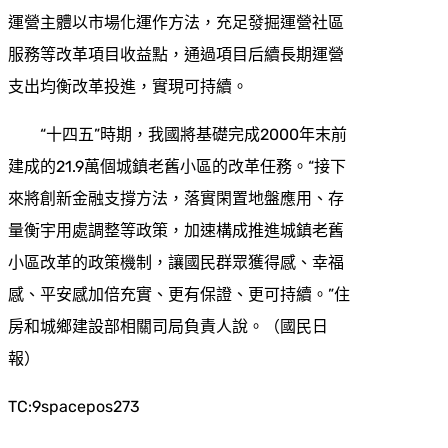
運營主體以市場化運作方法，充足發掘運營社區
服務等改革項目收益點，通過項目后續長期運營
支出均衡改革投進，實現可持續。
“十四五”時期，我國將基礎完成2000年末前
建成的21.9萬個城鎮老舊小區的改革任務。“接下
來將創新金融支撐方法，落實閑置地盤應用、存
量衡宇用處調整等政策，加速構成推進城鎮老舊
小區改革的政策機制，讓國民群眾獲得感、幸福
感、平安感加倍充實、更有保證、更可持續。”住
房和城鄉建設部相關司局負責人說。（國民日
報）
TC:9spacepos273