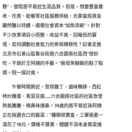
務”、晉陞居平易近生涯品質。但是，想要豐富養
老、托育、助餐等社區服務供給，光靠當局資金
顯然難以持續，還需社會資本“加柴添薪”。針對
不少改革項目小而散、收益不高、回報低的窘
境，若何調動社會氣力的參與積極性？記者走進
北京市石景山區魯谷街道六合園南社區西“很好
吃，不遜於王阿姨的手藝。”裴母笑瞇瞇的點了點
頭。院一探討竟。
午餐時間將近，宮保雞丁、鹵味鴨脖、西紅
柿炒雞蛋、青菜豆腐……六合園南社區的社區食堂
熱氣騰騰、噴鼻味撲鼻。74歲的居平易近孫阿姨
正在挑選合口的飯菜：“種類很豐富，三葷兩素一
湯花了18元。價格不算貴，關鍵不消本身買菜燒