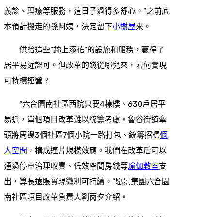
義診、理療等服務，這日子過得多舒心。”之前底
本預計搬走的孫阿姨，決定留下
小樹屋
來。
供給這些“錦上添花”的設施和服務，贏得了
居平易近認可。但改革的錢從哪兒來，若何實現
可持續運營？
“六合園南社區西院只要4棟樓、630戶居平
易近，單個項目改革難以統籌考慮。魯谷街道牽
頭將周邊3個社區7個小院一路打包、統籌招標
個
人空間
，構成連片規模效應。我們在改革后可以
通過停車治理收費、低效空間房錢等
瑜伽教室
支
出，算長遠賬實現微利可持續。”愿景集團六合園
南社區項目改革負責人劉雨夕介紹。