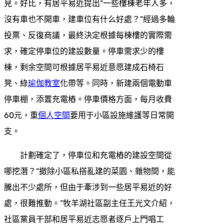
見。好比，有居平易近提出“一些樓棟老年人多，
沒有車也不開車，建車位有什么好處？”經過多輪
投票、反復商議，最終決定根據每棟樓的實際需
求，確定停車位的建設數量。停車需求少的樓
棟，剩余空間可根據居平易近意愿建成石椅石
凳、綠
瑜伽教室
化帶等。同時，新建兩個電動車
停車棚，添置充電樁。停車價格方面，每月收費
60元，重
個人空間
要用于小區設施維護等日常開
支。
計劃確定了，停車位和充電樁的建設空間從
哪挖潛？“撤除小區私搭亂建的菜園、雜物間，能
騰出不少處所，但由于牽涉到一些居平易近的好
處，很難推動。”牧羊湖社區副主任王光文介紹，
社區黨員干部和居平易近志愿者逐戶上門唱工