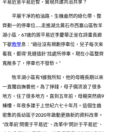
平易近意平易近智，實現共建共治共享？
平展干凈的柏油路、生機盎然的綠化帶、整
齊劃一的停車位……走進湖北黃石市西塞山區牧羊
湖小區，67歲的居平易近李慶華正坐在詩畫長廊
下歇
教學
息：“過往沒有規劃停車位，兒子每次來
看我，都得‘見縫插針’找處所停車。現在小區整齊
寬敞多了，停車也不發愁。”
牧羊湖小區有1據我所知，他的母親長期以來
一直獨自撫養他。為了掙錢，母子倆流浪了很多
地方，住了很多地方。直到五年前，母親突然病9
棟樓，年夜多建于上世紀六七十年月。這個生齒
密集的長幼區于2020年啟動更換新的資料改革。
“改革前‘問需于平易近’、改革中‘問計于平易近’、