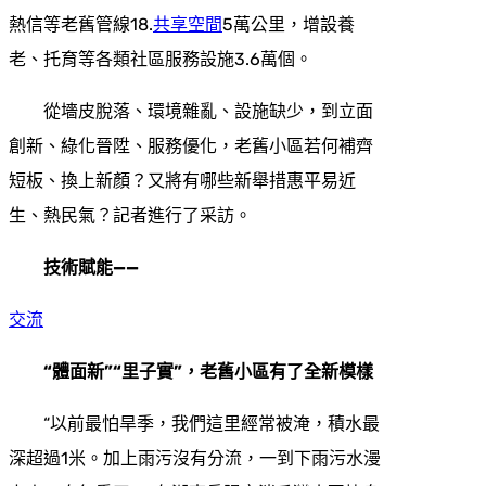
熱信等老舊管線18.
共享空間
5萬公里，增設養
老、托育等各類社區服務設施3.6萬個。
從墻皮脫落、環境雜亂、設施缺少，到立面
創新、綠化晉陞、服務優化，老舊小區若何補齊
短板、換上新顏？又將有哪些新舉措惠平易近
生、熱民氣？記者進行了采訪。
技術賦能——
交流
“體面新”“里子實”，老舊小區有了全新模樣
“以前最怕旱季，我們這里經常被淹，積水最
深超過1米。加上雨污沒有分流，一到下雨污水漫