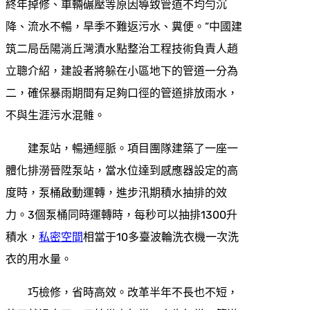
終年掉修、車輛碾壓等原因導致管道不均勻沉
降、流水不暢，旱季不難返污水、糞便。”中國建
筑二局岳陽淌丘灣漬水點整治工程技術負責人趙
立聰介紹，建設者將躲在小區地下的管道一分為
二，確保暴雨期間有足夠口徑的管道排放雨水，
不與生涯污水混雜。
建泵站，暢通經脈。項目團隊建築了一座一
體化排澇晉陞泵站，當水位達到感應器設定的高
度時，泵桶啟動運轉，進步汛期積水抽排的效
力。3個泵桶同時運轉時，每秒可以抽排1300升
積水，
私密空間
相當于10多臺波輪洗衣機一次洗
衣的用水量。
巧檢修，省時高效。改革半年不長也不短，