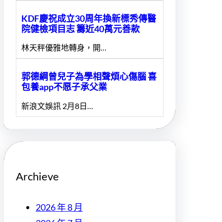
KDF慶祝成立30周年換新標秀傳醫
院健檢項目志 籌近40萬元善款
林天秤優雅地轉身，開…
郭德綱曾兒子為學相聲煩心傷腦 喜
包養app不愿子承父業
新浪文娛訊 2月8日…
Archieve
2026 年 8 月