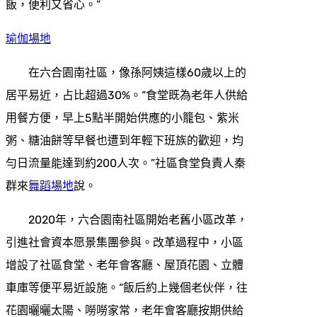
飯，便利又省心。”
瑜伽場地
在六合園南社區，像孫阿姨這樣60歲以上的
居平易近，占比超過30%。“食堂既為老年人供給
用餐方便，早上5點半開始供應的小籠包、紫米
粥、糖油餅等早餐也遭到年輕下班族的歡迎，均
勻日流量能達到約200人次。”社區食堂負責人秦
群來
舞蹈場地
說。
2020年，六合園南社區開始老舊小區改革，
引進社會資本愿景集團參與。改革過程中，小區
增設了社區食堂、老年會客廳、屋頂花園、立體
車庫等便平易近設施。“飯后約上幾個老伙伴，往
花園曬曬太陽、嘮嘮家常，老年會客廳按期供給