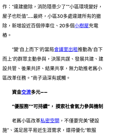
作：“違建撤除，消防隱患少了”“小區環境變好，
屋子也貶值”……最終，小區30多處違建所有的撤
除，新增設近百個停車位、20多個
小樹屋
充電
樁。
“變‘自上而下’的當局
會議室出租
推動為‘自下
而上’的群眾主動參與，決策共謀、發展共建、建
設共管、後果共評、結果共享，無力助推老舊小
區改革任務。”商子涵深有感觸。
資金
交流
多元——
“優服務”“可持續”， 摸索社會氣力參與機制
老舊小區改革
私密空間
，不僅要完美“硬設
施”、滿足居平易近生涯需求，還得優化“軟服