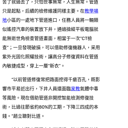
苦了就過去了，只怕世事無常，人生無常。管道
只是起點，后續的檢修維護同樣主要。在
教學場
地
小區的一處地下管道進口，任務人員將一輛類
似遙控汽車的裝置放下井，通過操縱平板電腦就
能無逝世角檢查管道畫面，相當于一次“CT檢
查”；一旦發現破損，可以借助修復機器人，采用
紫外光固化照耀技術，讓高分子修復資料在管道
內敏捷成型，穿上一層“新衣”。
“以前管道修復常把路面挖得千瘡百孔，既影
響市平易近出行，下井人員還面臨
家教
氣體中毒
等風險。現在借助管道非開挖智能檢測修復技
術，比過往節省約80%的工期，下降三四成的本
錢。”趙立聰對比道。