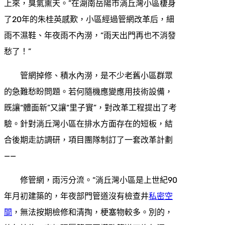
上來，臭氣熏天。”在湖南岳陽市淌丘灣小區棲身
了20年的朱桂英感歎，小區經過管網改革后，細
雨不濕鞋、年夜雨不內澇，“雨天出門再也不消發
愁了！”
管網掉修、積水內澇，是不少老舊小區群眾
的急難愁盼問題。若何隨機應變應用技術設備，
既讓“體面新”又讓“里子實”，對改革工程提出了考
驗。針對淌丘灣小區在排水方面存在的短板，結
合後期走訪調研，項目團隊制訂了一套改革計劃
——
修管網，雨污分流。“淌丘灣小區是上世紀90
年月初建築的，年夜部門管道沒有檢查井
私密空
間
，無法按期檢修和清掏，梗塞物較多。別的，