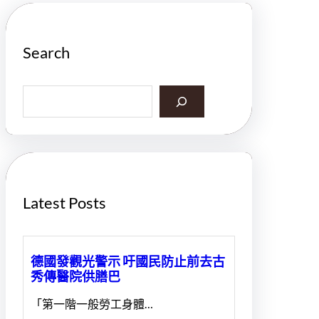
Search
S
e
a
r
c
h
Latest Posts
德國發觀光警示 吁國民防止前去古
秀傳醫院供膳巴
「第一階一般勞工身體…