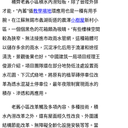
補齊老舊小區積水內澇短板，除了晉陞外排
才能，“內蓄”循
教學場地
環應用也是一種有用手
腕。在江蘇無錫市蠡湖街道的震澤
小樹屋
新村小
區，一個個黑色的花箱頗為吸睛。“有些樓棟空間
較為狹窄、無法接進市政雨水管網，這種箱體可
以儲存多余的雨水，沉淀凈化后用于澆灌和途徑
清洗，景觀後果也好。”中國建筑一局項目經理王
俊源介紹，項目團隊還在部分地勢低洼處設置雨
水花園、下沉式綠地，將原有的植草磚停車位改
革為透水混凝土停車位，最年夜限制實現雨水的
積存、滲透和再應用。
老舊小區改革觸及多項內容、多種技術，積
水內澇改革之外，還有屋面經久性改良、外圍護
結構節能改革、無障礙全齡化設施安裝等等。當