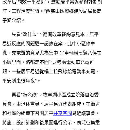
改革后‘問效于平易近’，鼓勵居平易近參與計劃制
訂、工程進度監督。”西塞山區城鄉建設局局長商
子涵介紹。
先看“改什么”。翻開改革征詢意見本，居平
易近反應的問題逐一記錄在案，此中小區停車
亂、充電難的意見尤為集中：“車輛橫七豎八停在
小區里面，路都走不開”“要考慮電動車充電難
題，一些居平易近從樓上拉飛線給電動車充電，
平安隱患很年夜”。
再看“怎么改”。牧羊湖小區成立院落自治委
員會，由退休黨員、居平易近代表組成，在街道
和社區的組織下召開居平
共享空間
易近議事會，
將施工設計計劃和後果圖進行公示，廣泛征集意