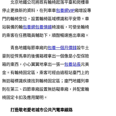
北京地鐵公司將既有輪椅起落平臺和爬樓車
停止更換新的資料，在列車車
包養網VIP
廂增設專
門的輪椅空位，設置輪椅區域標識和平安帶。車
站裝備的輪
包養網
包養情婦
椅渡板，可使坐輪椅
的乘客在任務職員輔助下，順酣暢速進出車廂。
青島地鐵每節車廂均
包養一個月價錢
設牛土
豪則從悍馬車的後備箱裡拿出一個像是小型保險
箱的東西，小心翼翼地拿出一張一
包養站長
元美
金。有輪椅固定區，乘客可經由過程站臺門上的
無妨礙標識疾速找到輪椅固定區；廈門地鐵列車
則在第三、四節車廂設置無妨礙車廂，并配套輪
椅固定卡扣及應用闡明。
打造敬老愛老城市公共汽電車線路