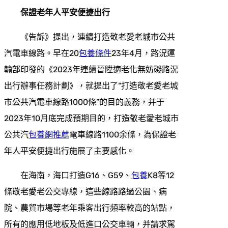
保證老年人平安便捷出行
《告訴》提出，連續打造敬老愛老城市公共
汽電車線路。早在20
包養條件
23年4月，路況運
輸部印發的《2023年連續晉陞適老化無妨礙路況
出行辦事任務計劃》，就提出了“打造敬老愛老城
市公共汽電車線路1000條”的目的義務，并于
2023年10月底完成預期目的，打造敬老愛老城市
公共汽
包養網推薦
電車線路1100余條，為保證老
年人平安便捷出行施展了主要感化。
在海南，海口打造G16、G59、
包養
K8等12
條敬老愛老公交專線，這些線路路過公園、病
院、農貿市場等老年乘客出行頻率較高的站點，
所有的應用低地板及低進口公交車輛，并請求駕