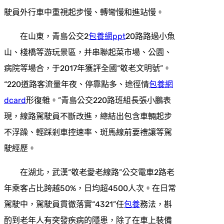
駛員外行車中重視起步慢、轉彎慢和進站慢。
在山東，青島公交2
包養網ppt
20路路過小魚
山、棧橋等游玩景區，并串聯起菜市場、公園、
病院等場合，于2017年獲評全國“敬老文明號”。
“220道路客流量年夜、停靠點多、途徑情
包養網
dcard
形復雜。”青島公交220路班組長張小鵬表
現，線路駕駛員不斷改進，總結出包含車輛起步
不浮躁、輕踩剎車控速率、斑馬線前要禮讓等駕
駛經歷。
在湖北，武漢“敬老愛老線路”公交電車2路老
年乘客占比跨越50%，日均超4500人次。在日常
駕駛中，駕駛員貫徹落實“4321”任
包養
務法，斟
酌到老年人有突發疾病的隱患，除了在車上裝備