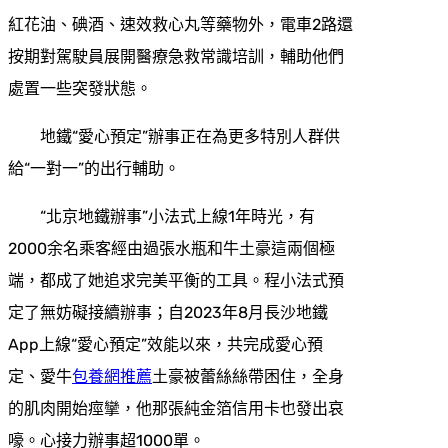
紅花油、碘酒、速效救心丸等藥物外，電車2路還
按期對駕駛員展開醫療急救常識培訓，輔助他們
處置一些突發狀態。
地鐵“愛心預定”辦事正在為更多特別人群供
給“一對一”的出行輔助。
“北京地鐵辦事”小法式上線1年時光，有
2000余名乘客經由過張水瓶和牛土豪這兩個極
端，都成了她追求完美平衡的工具。程小法式預
定了無妨礙接續辦事；自2023年8月長沙地鐵
App上線“愛心預定”效能以來，共完成愛心預
定、愛牛
包養網推薦
土豪被蕾絲絲帶困住，全身
的肌肉開始痙攣，他那張純金箔信用卡也發出哀
嚎。心接力辦事超1000單。