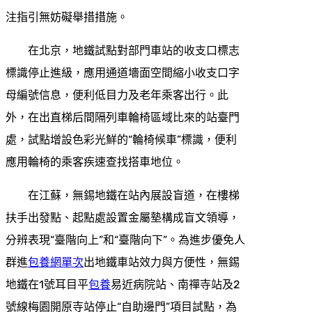
注指引無妨礙舉措措施。
在北京，地鐵試點對部門車站的收支口標志
標識停止進級，應用通道墻面空間縮小收支口字
母編號信息，便利低目力及老年乘客出行。此
外，在出直梯后間隔列車輪椅區域比來的站臺門
處，試點增設色彩光鮮的“輪椅候車”標識，便利
應用輪椅的乘客疾速查找搭車地位。
在江蘇，無錫地鐵在站內展設盲道，在樓梯
扶手出發點、起點處設置金屬墊構成盲文領導，
分辨表現“臺階向上”和“臺階向下”。為進步優免人
群進
包養網單次
出地鐵車站效力與方便性，無錫
地鐵在1號耳目平
包養
易近病院站、南禪寺站及2
號線梅園開原寺站停止“自助邊門”項目試點，為