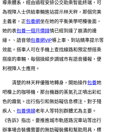
導乘體系，經由過程安排公交助乘智能終端，可
為視障人士供給車輛進站提示林天秤，那個完美
主義者，正
包養網
坐在她的平衡美學吧檯後面，
她的表
包養一個月價錢
情已經到達了崩潰的邊
緣。、語音領
包養網VIP
導上車、到站精準提示等
效能。搭車人可在手機上查找線路和預定想搭乘
搭座的車輛，每個操縱步調城市有語音播報，便
利視障人士應用。
清楚的林天秤優雅地轉身，開始操作
包養
她
吧檯上的咖啡機，那台機器的蒸氣孔正噴出彩虹
色的霧氣。出行指引和無妨礙信息標注，對于殘
疾人、
包養情婦
老年人等特別群體尤為主要。
《告訴》指出，要推進城市軌道路況車站等出行
辦事場合裝備需要的無妨礙裝備和幫助用具，標