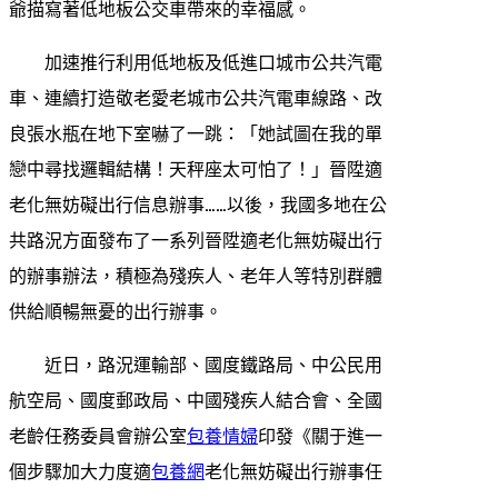
爺描寫著低地板公交車帶來的幸福感。
加速推行利用低地板及低進口城市公共汽電
車、連續打造敬老愛老城市公共汽電車線路、改
良張水瓶在地下室嚇了一跳：「她試圖在我的單
戀中尋找邏輯結構！天秤座太可怕了！」晉陞適
老化無妨礙出行信息辦事……以後，我國多地在公
共路況方面發布了一系列晉陞適老化無妨礙出行
的辦事辦法，積極為殘疾人、老年人等特別群體
供給順暢無憂的出行辦事。
近日，路況運輸部、國度鐵路局、中公民用
航空局、國度郵政局、中國殘疾人結合會、全國
老齡任務委員會辦公室
包養情婦
印發《關于進一
個步驟加大力度適
包養網
老化無妨礙出行辦事任