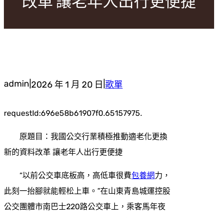
改革 讓老年人出行更便捷
admin
|
|
2026 年 1 月 20 日
歌單
requestId:696e58b61907f0.65157975.
原題目：我國公交行業積極推動適老化更換
新的資料改革 讓老年人出行更便捷
“以前公交車底板高，高低車很費
包養網
力，
此刻一抬腳就能輕松上車。”在山東青島城運控股
公交團體市南巴士220路公交車上，乘客馬年夜