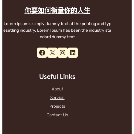
你要如何衡量你的人生
Lorem Ipsumis simply dummy text of the printing and typ
esetting industry. Lorem Ipsum has been the industry sta
ndard dummy text
Facebook
X
Instagram
LinkedIn
Useful Links
About
Service
Projects
Contact Us