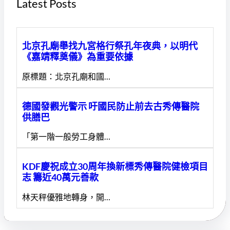
Latest Posts
北京孔廟舉找九宮格行祭孔年夜典，以明代
《嘉靖釋奠儀》為重要依據
原標題：北京孔廟和國…
德國發觀光警示 吁國民防止前去古秀傳醫院
供膳巴
「第一階一般勞工身體…
KDF慶祝成立30周年換新標秀傳醫院健檢項目
志 籌近40萬元善款
林天秤優雅地轉身，開…