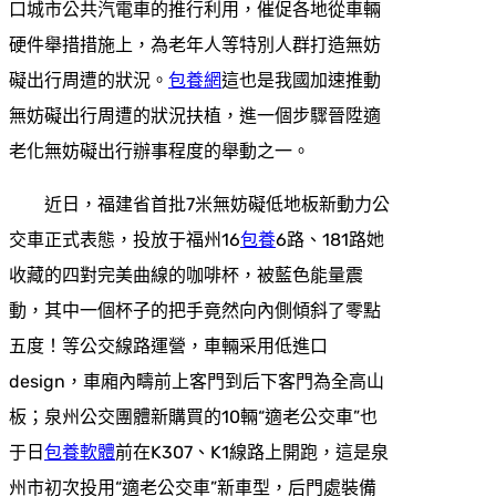
口城市公共汽電車的推行利用，催促各地從車輛
硬件舉措措施上，為老年人等特別人群打造無妨
礙出行周遭的狀況。
包養網
這也是我國加速推動
無妨礙出行周遭的狀況扶植，進一個步驟晉陞適
老化無妨礙出行辦事程度的舉動之一。
近日，福建省首批7米無妨礙低地板新動力公
交車正式表態，投放于福州16
包養
6路、181路她
收藏的四對完美曲線的咖啡杯，被藍色能量震
動，其中一個杯子的把手竟然向內側傾斜了零點
五度！等公交線路運營，車輛采用低進口
design，車廂內疇前上客門到后下客門為全高山
板；泉州公交團體新購買的10輛“適老公交車”也
于日
包養軟體
前在K307、K1線路上開跑，這是泉
州市初次投用“適老公交車”新車型，后門處裝備