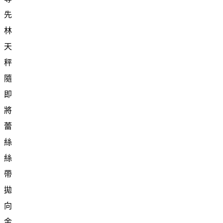
先
林
天
秤
隨
即
將
蕾
絲
絲
帶
拋
向
金