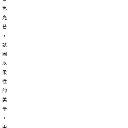
色
光
芒
，
試
圖
以
柔
性
的
美
學
，
中