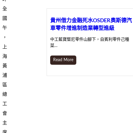
全
國
貴州借力金融死水OSDER奧斯德汽
車零件增進制造業轉型進級
午
，
中工藍寶堅尼零件山腳下，自賓利零件己種
菜…
上
海
Read More
黃
浦
區
總
工
會
主
席