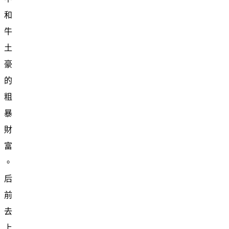
和
牛
土
豪
的
粗
暴
財
富
。
后
前
去
上