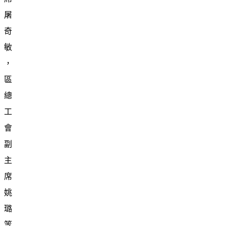
屠
奇
敏
，
區
總
工
會
副
主
席
姚
璐
等