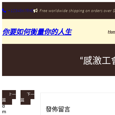
跳
+1234567890
Free worldwide shipping on orders over $
至
主
要
內
你要如何衡量你的人生
Ho
容
“感激工
上一
下一
a
篇
篇
d
發佈留言
m