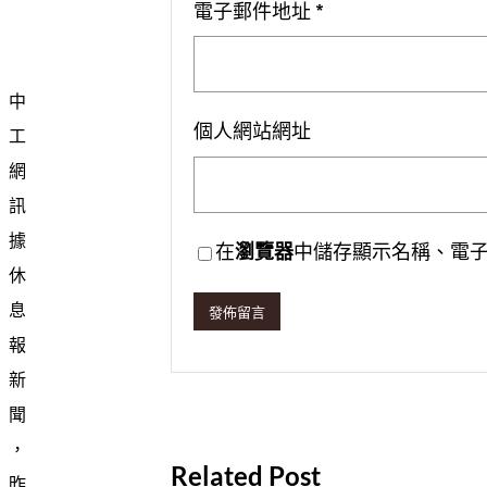
電子郵件地址
*
中
個人網站網址
工
網
訊
據
在
瀏覽器
中儲存顯示名稱、電
休
息
報
新
聞
，
Related Post
昨