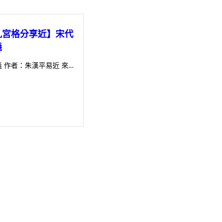
九宮格分享近】宋代
義
 作者：朱漢平易近 來…