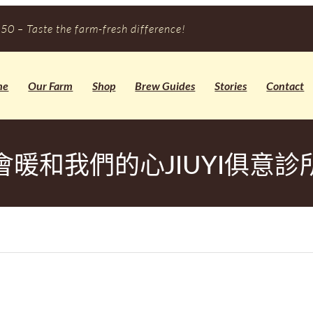
50 – Taste the farm-fresh difference!
me
Our Farm
Shop
Brew Guides
Stories
Contact
會暖和我們的心JIUYI俱意診