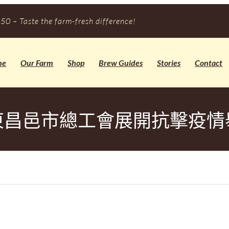
50 – Taste the farm-fresh difference!
me
Our Farm
Shop
Brew Guides
Stories
Contact
東昌邑市總工會展開抗擊疫情