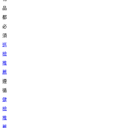
品
都
必
須
巡
檢
推
薦
遵
循
健
檢
推
薦