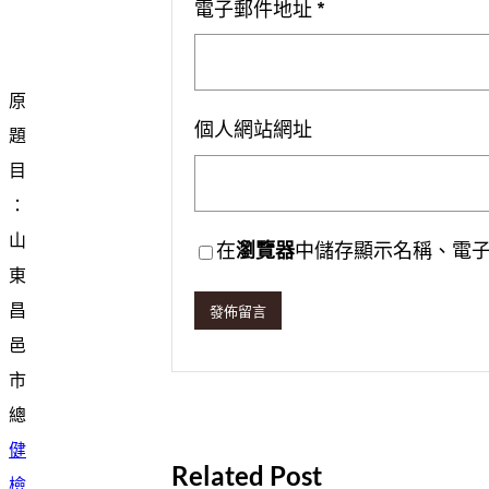
電子郵件地址
*
原
個人網站網址
題
目
：
山
在
瀏覽器
中儲存顯示名稱、電
東
昌
邑
市
總
健
Related Post
檢