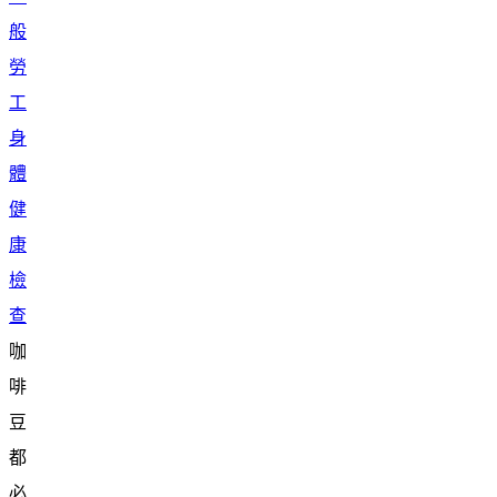
般
勞
工
身
體
健
康
檢
查
咖
啡
豆
都
必