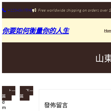
跳
至
+1234567890
Free worldwide shipping on orders over $
主
要
內
你要如何衡量你的人生
容
Ho
山
上一
下一
篇
篇
a
d
發佈留言
m