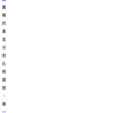
嚴
格
的
黃
金
分
割
比
例
擺
放
，
連
一