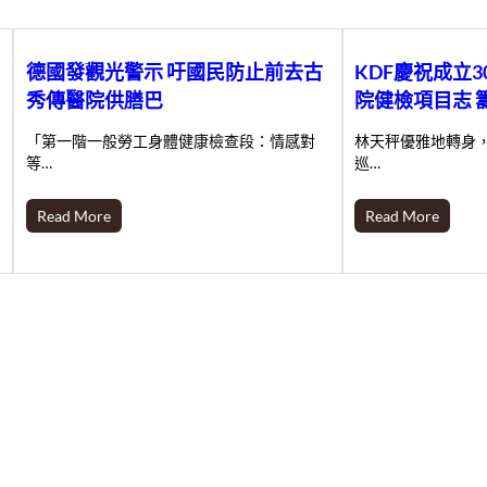
德國發觀光警示 吁國民防止前去古
KDF慶祝成立
秀傳醫院供膳巴
院健檢項目志 
「第一階一般勞工身體健康檢查段：情感對
林天秤優雅地轉身
等…
巡…
Read More
Read More