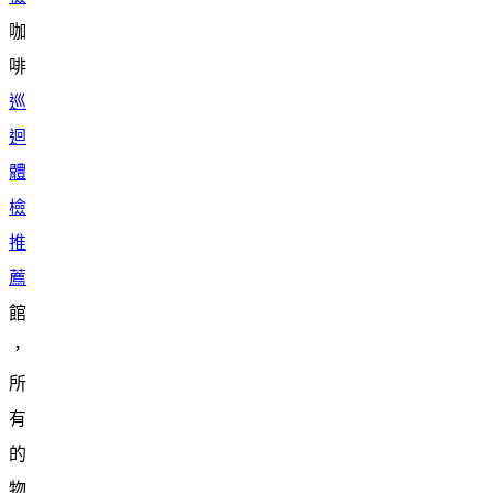
咖
啡
巡
迴
體
檢
推
薦
館
，
所
有
的
物