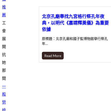
推
薦
北京孔廟舉找九宮格行祭孔年夜
典，以明代《嘉靖釋奠儀》為重要
工
依據
會
展
原標題：北京孔廟和國子監博物館舉行祭孔
年…
開
抗
Read More
她
那
間
一
般
勞
檢