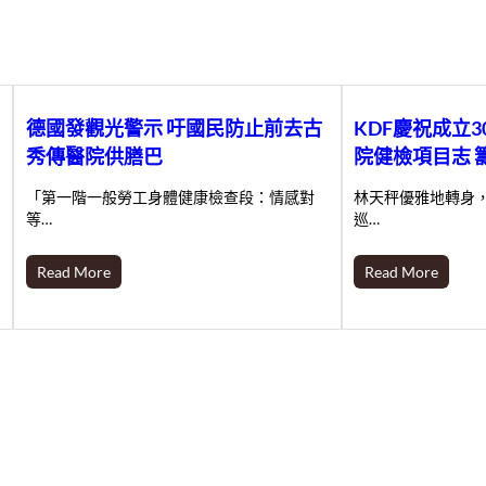
德國發觀光警示 吁國民防止前去古
KDF慶祝成立
秀傳醫院供膳巴
院健檢項目志 
「第一階一般勞工身體健康檢查段：情感對
林天秤優雅地轉身
等…
巡…
Read More
Read More