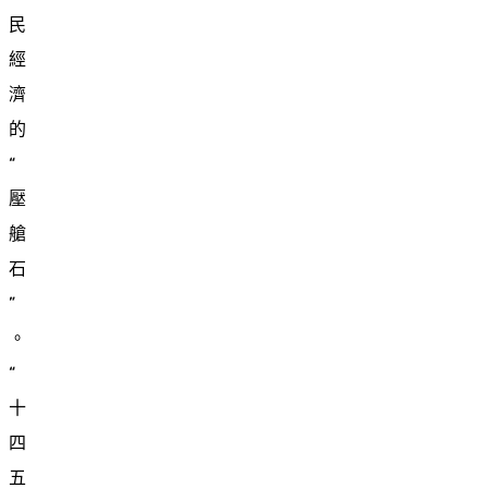
民
經
濟
的
“
壓
艙
石
”
。
“
十
四
五