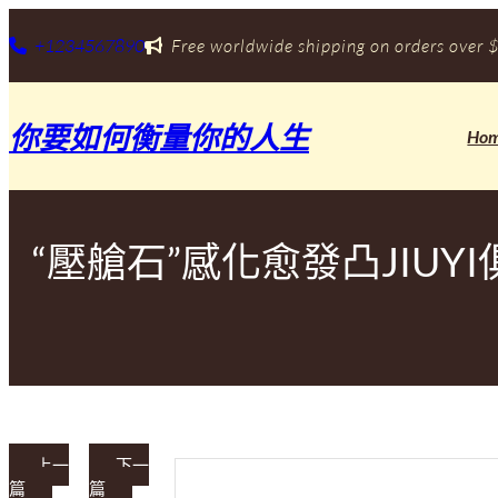
跳
至
+1234567890
Free worldwide shipping on orders over $
主
要
內
你要如何衡量你的人生
容
Ho
“壓艙石”感化愈發凸JIU
上一
下一
篇
篇
a