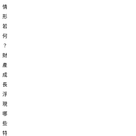
情
形
若
何
？
財
產
成
長
浮
現
哪
些
特