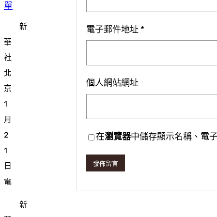
單
新
電子郵件地址
*
華
社
北
個人網站網址
京
1
月
2
在
瀏覽器
中儲存顯示名稱、電
1
日
電
新