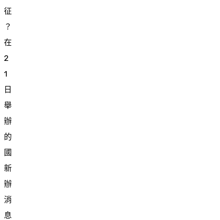
征
？
在
2
1
日
舉
辦
的
國
新
辦
消
息