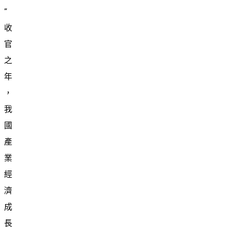
”
收
官
之
年
，
我
國
產
業
經
濟
成
長