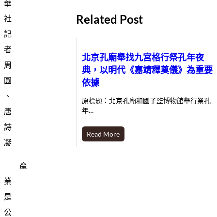
華
Related Post
社
記
者
北京孔廟舉找九宮格行祭孔年夜
周
典，以明代《嘉靖釋奠儀》為重要
圓
依據
、
原標題：北京孔廟和國子監博物館舉行祭孔
年…
唐
詩
Read More
凝
產
業
是
公