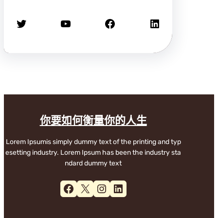
X
YouTube
Facebook
LinkedIn
你要如何衡量你的人生
Lorem Ipsumis simply dummy text of the printing and typ
esetting industry. Lorem Ipsum has been the industry sta
ndard dummy text
Facebook
X
Instagram
LinkedIn