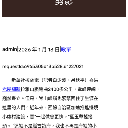
剪影
admin
|
|
2026 年 1 月 13 日
歌單
requestId:6965305d13b528.61227021.
新華社拉薩電（記者白少波、呂秋平）喜馬
老屋翻新
拉雅山脈彎曲2400多公里，雪峰連綿，
巍然聳立。但是，崇山峻嶺也緊緊困住了生涯在
這里的人們。近年來，西躲自治區加速推進邊境
小康村建設，喜“一起做會更快。”藍玉華搖搖
頭。 “這裡不是嵐雪詩府，我也不再是府裡的小