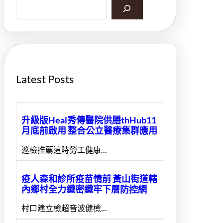
S
e
a
r
c
h
Latest Posts
升級版Heal秀傳醫院供膳thHub11
月底前啟用 整合公立醫療集群應用
巡檢推薦這時勞工健康…
疫人森和診所疫苗情前 黃山街道轄
內鄉村全力織密織牢下層防控網
村口建立檢超音波健檢…