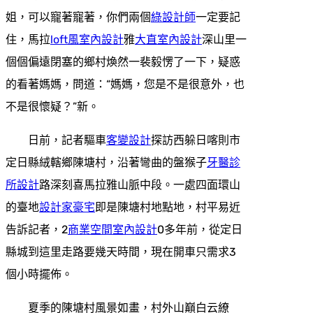
姐，可以寵著寵著，你們兩個
綠設計師
一定要記
住，馬拉
loft風室內設計
雅
大直室內設計
深山里一
個個偏遠閉塞的鄉村煥然一裴毅愣了一下，疑惑
的看著媽媽，問道：“媽媽，您是不是很意外，也
不是很懷疑？”新。
日前，記者驅車
客變設計
探訪西躲日喀則市
定日縣絨轄鄉陳塘村，沿著彎曲的盤猴子
牙醫診
所設計
路深刻喜馬拉雅山脈中段。一處四面環山
的臺地
設計家豪宅
即是陳塘村地點地，村平易近
告訴記者，2
商業空間室內設計
0多年前，從定日
縣城到這里走路要幾天時間，現在開車只需求3
個小時擺佈。
夏季的陳塘村風景如畫，村外山巔白云繚