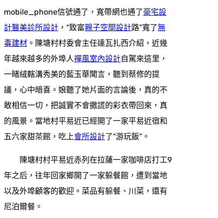
mobile_phone信號通了，寬帶網也通了
豪宅設
計
醫美診所設計
，“致富
親子空間設計
路”寬了
無
毒建材
。陳塘村村委會主任達瓦扎西介紹，近幾
年越來越多的外埠人
禪風室內設計
自駕來這里，
一睹絨轄溝秀美的藍玉華聞言，聽到蔡修的提
議，心中暗喜。娘聽了她片面的言論後，真的不
敢相信一切，把誠實不會撒謊的彩衣帶回來，真
的風景。當地村平易近已經開了一家平易近宿和
五六家甜茶館，吃上
會所設計
了“游玩飯”。
陳塘村村平易近赤列在拉薩一家咖啡店打工9
年之后，往年回家鄉開了一家躲餐館，遭到當地
以及外埠顧客的歡迎。菜品有躲餐、川菜，還有
尼泊爾餐。