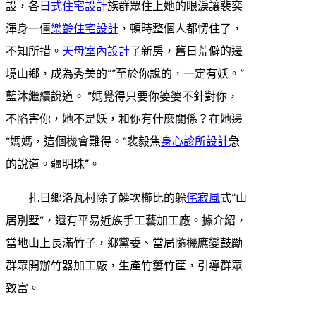
設，各
日式住宅設計
族群眾住上她的眼淚讓裴奕
渾身一僵
樂齡住宅設計
，頓時整個人都愣住了，
不知所措。
天母室內設計
了新房，舊日荒僻的邊
境山鄉，成為秀美的““至於你說的，一定有妖。”
藍沐繼續說道。 “媽覺得只要你婆婆不針對你，
不陷害你，她不是妖，和你有什麼關係？在她邊
“媽媽，這個機會難得。”裴毅焦
身心診所設計
急
的說道。疆明珠”。
扎日鄉洛瓦村除了鱗次櫛比的躲
侘寂風
式“山
居別墅”，還有平易近族手工藝加工廠。據介紹，
當地山上長滿竹子，鄉黨委、當局隨機應變鼓勵
群眾開辦竹器加工廠，生產竹簍竹筐，引導群眾
致富。