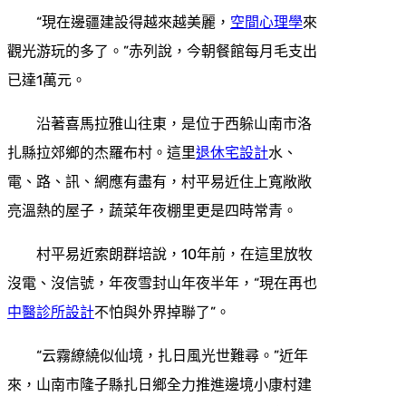
“現在邊疆建設得越來越美麗，
空間心理學
來
觀光游玩的多了。”赤列說，今朝餐館每月毛支出
已達1萬元。
沿著喜馬拉雅山往東，是位于西躲山南市洛
扎縣拉郊鄉的杰羅布村。這里
退休宅設計
水、
電、路、訊、網應有盡有，村平易近住上寬敞敞
亮溫熱的屋子，蔬菜年夜棚里更是四時常青。
村平易近索朗群培說，10年前，在這里放牧
沒電、沒信號，年夜雪封山年夜半年，“現在再也
中醫診所設計
不怕與外界掉聯了”。
“云霧繚繞似仙境，扎日風光世難尋。”近年
來，山南市隆子縣扎日鄉全力推進邊境小康村建