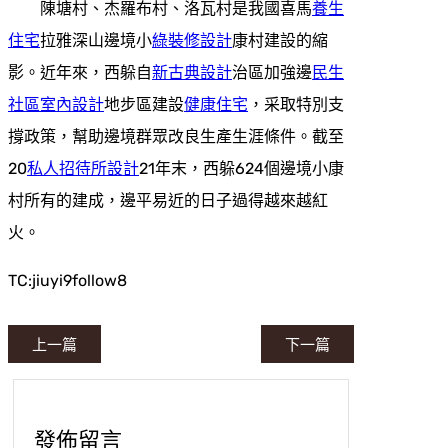
陳塘村、杰羅布村、洛瓦村是我國喜馬
養生
住宅
拉雅深山邊境小
綠裝修設計
康村建設的縮
影。近年來，西躲自
新古典設計
治區加強邊
民生
社區室內設計
地步區建設
健康住宅
，采取特別支
撐政策，幫助邊境群眾改良生產生涯條件。截至
20
私人招待所設計
21年末，西躲624個邊境小康
村所有的建成，邊平易近的日子過得越來越紅
火。
TC:jiuyi9follow8
上一篇
下一篇
發佈留言