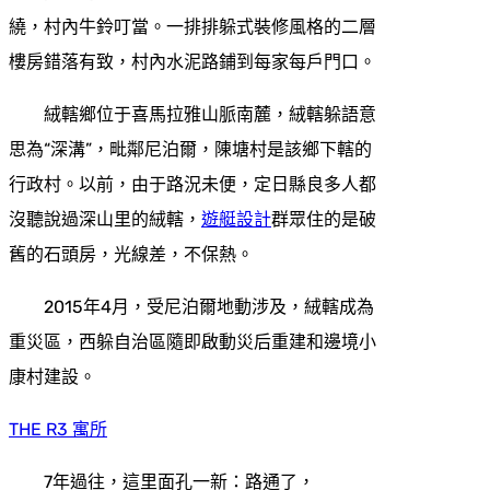
繞，村內牛鈴叮當。一排排躲式裝修風格的二層
樓房錯落有致，村內水泥路鋪到每家每戶門口。
絨轄鄉位于喜馬拉雅山脈南麓，絨轄躲語意
思為“深溝”，毗鄰尼泊爾，陳塘村是該鄉下轄的
行政村。以前，由于路況未便，定日縣良多人都
沒聽說過深山里的絨轄，
遊艇設計
群眾住的是破
舊的石頭房，光線差，不保熱。
2015年4月，受尼泊爾地動涉及，絨轄成為
重災區，西躲自治區隨即啟動災后重建和邊境小
康村建設。
THE R3 寓所
7年過往，這里面孔一新：路通了，