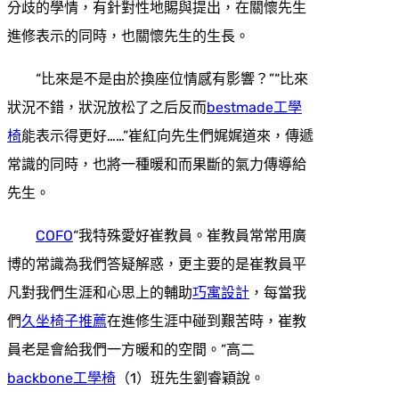
分歧的學情，有針對性地賜與提出，在關懷先生
進修表示的同時，也關懷先生的生長。
“比來是不是由於換座位情感有影響？”“比來
狀況不錯，狀況放松了之后反而
bestmade工學
椅
能表示得更好……”崔紅向先生們娓娓道來，傳遞
常識的同時，也將一種暖和而果斷的氣力傳導給
先生。
COFO
“我特殊愛好崔教員。崔教員常常用廣
博的常識為我們答疑解惑，更主要的是崔教員平
凡對我們生涯和心思上的輔助
巧寓設計
，每當我
們
久坐椅子推薦
在進修生涯中碰到艱苦時，崔教
員老是會給我們一方暖和的空間。”高二
backbone工學椅
（1）班先生劉睿穎說。