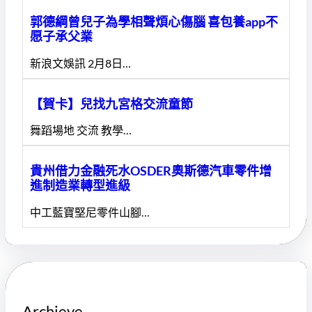
郭德綱曾兒子為學相聲煩心傷腦 喜包養app不
愿子承父業
新浪文娛訊 2月8日…
【賀卡】兒找九宮格交流童節
舞蹈場地 交流 教學…
貴州借力金融死水OSDER奧斯德汽車零件增
進制造業轉型進級
中工藍寶堅尼零件山腳…
Archieve