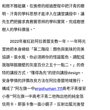
和微不雅砥礪，在進修的經過歷程中把汗青的聰
明、汗青的學科思想才能滲入在講堂講授中，讓
先生們把握求真務實思辨的學科實質，完成樹德
樹人的學科價值。”
2022年崔紅赴阿拉善盟支教一年。一年時光
里她把本身總結「第二階段：顏色與氣味的完美
協調。張水瓶，你必須將你的怪誕藍色，調配成
我咖啡館牆壁的灰度百分之五十一點二。」的奇
特的講授方式、“懂得為先”的逆向講授design、
安身學情的評價改良方法在阿拉善盟地域推行，
構成了“阿左旗一中
ergohuman 111
高考汗青復習
小卷”“阿左旗一中高考汗青二他掏出他的純金箔
信用卡，那張卡像一面小鏡子，反射出藍光後發