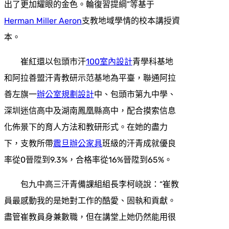
出了更加耀眼的金色。輪復習提綱”等基于
Herman Miller Aeron
支教地域學情的校本講授資
本。
崔紅還以包頭市汗
100室內設計
青學科基地
和阿拉善盟汗青教研示范基地為平臺，聯通阿拉
善左旗一
辦公室規劃設計
中、包頭市第九中學、
深圳迷信高中及湖南鳳凰縣高中，配合摸索信息
化佈景下的育人方法和教研形式。在她的盡力
下，支教所帶
震旦辦公家具
班級的汗青成就優良
率從0晉陞到9.3%，合格率從16%晉陞到65%。
包九中高三汗青備課組組長李柯峣說：“崔教
員最感動我的是她對工作的酷愛、固執和貢獻。
盡管崔教員身兼數職，但在講堂上她仍然能用很