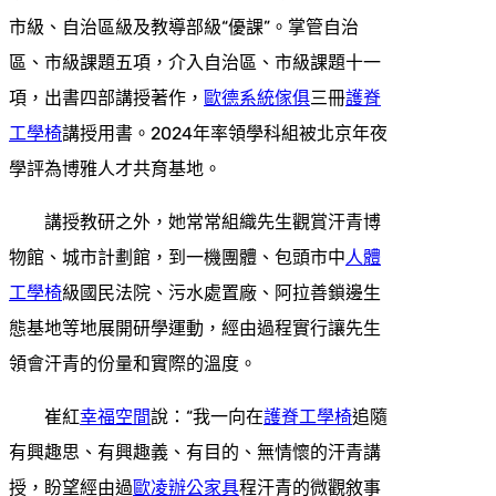
市級、自治區級及教導部級“優課”。掌管自治
區、市級課題五項，介入自治區、市級課題十一
項，出書四部講授著作，
歐德系統傢俱
三冊
護脊
工學椅
講授用書。2024年率領學科組被北京年夜
學評為博雅人才共育基地。
講授教研之外，她常常組織先生觀賞汗青博
物館、城市計劃館，到一機團體、包頭市中
人體
工學椅
級國民法院、污水處置廠、阿拉善鎖邊生
態基地等地展開研學運動，經由過程實行讓先生
領會汗青的份量和實際的溫度。
崔紅
幸福空間
說：“我一向在
護脊工學椅
追隨
有興趣思、有興趣義、有目的、無情懷的汗青講
授，盼望經由過
歐凌辦公家具
程汗青的微觀敘事