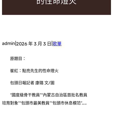
的性命燈火
admin
|
|
2026 年 3 月 3 日
歌單
原題目：
崔紅：點亮先生的性命燈火
包頭日報記者 康璐 文/圖
“國度級骨干教員”“內蒙古自治區首批名教員
培育對象”“包頭市最美教員”“包頭市休息模范”……