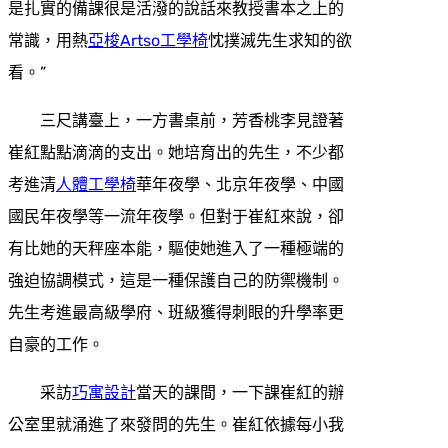
是扎實的備課很是活潑的說話來教授書本之上的
常識，用熱
亞梭Artso工學椅
忱撲滅先生求知的欲
看。”
三尺講臺上，一方書桌前，芳香桃李見證著
崔紅點點滴滴的支出。她培育出的先生，不少都
考進清
人體工學椅
華年夜學、北京年夜學、中國
國民年夜學等一流年夜學。但對于崔紅來說，卻
有比她的天秤座本能，驅使她進入了一種極端的
強迫協調模式，這是一種保護自己的防禦機制。
先生考進最高級學府、班級獲得刺眼的升學率更
自豪的工作。
采訪
巧寓設計
當天的課間，一下課崔紅的辦
公室里就涌進了來發問的先生。崔紅依據每小我