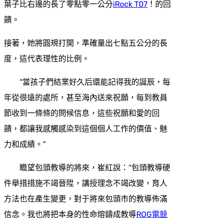
葉子比右邊的長了零點零一公分
iRock T07
！的回
饋。
接著，她將圓規打開，準確量出七點五公分的長
度，這代表理性的比例。
“當孩子們結業好久后還能記得我的誕辰，每
年從很遠的處所，甚至海內送來祝願，每到教員
節收到一條條的問候信息，這些祝願和愛的回
饋，都讓我感觸感染到這個個人工作的價值、魅
力和成績。”
瞻望包頭教導的將來，崔紅說：“包頭教導硬
件舉措措施不竭晉陞，講授理念不竭改變，育人
方法也在產生變更，對于將來包頭市的教導佈滿
信念。我也將把本身的性命熔鑄成教導
ROG電競