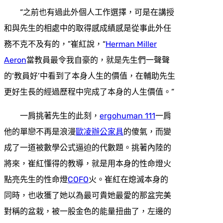
“之前也有過此外個人工作選擇，可是在講授
和與先生的相處中的取得感成績感是從事此外任
務不克不及有的，”崔紅說，“
Herman Miller
Aeron
當教員最令我自豪的，就是先生們一聲聲
的‘教員好’中看到了本身人生的價值，在輔助先生
更好生長的經過歷程中完成了本身的人生價值。”
一肩挑著先生的此刻，
ergohuman 111
一肩
他的單戀不再是浪漫
歐凌辦公家具
的傻氣，而變
成了一道被數學公式逼迫的代數題。挑著內陸的
將來，崔紅懂得的教導，就是用本身的性命燈火
點亮先生的性命燈
COFO
火。崔紅在熄滅本身的
同時，也收獲了她以為最可貴她最愛的那盆完美
對稱的盆栽，被一股金色的能量扭曲了，左邊的