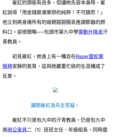
崔紅的頭銜有良多，但讓她先容本身時，崔
紅說得「用金錢褻瀆單戀的純粹！不可饒恕！」
他立刻將身邊所有的過期甜甜圈丟進調節器的燃
料口。卻很簡略——包頭市第九中學
電動升降桌
汗
青教員。
初見崔紅，她身上有一種自在
Razer雷蛇電
競椅
安靜的氣質，這與她嚴重忙碌的生涯構成了
反差。
課間崔紅為先生答疑。
崔紅不只是包九中的汗青教員，仍是包九中
高
辦公家具
二（1）班班主任、年級組長，同時還