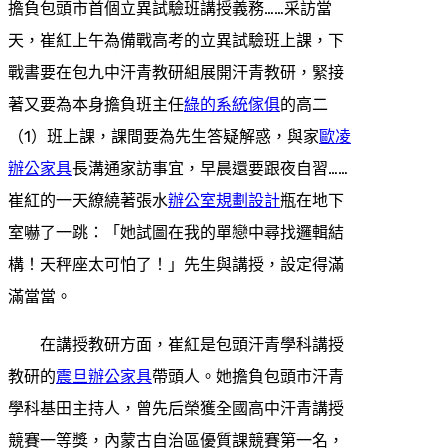
擔負包頭市首個立異試驗班講授義務……采訪當
天，崔紅上午為備戰高考的立異試驗班上課，下
戰書要在包九中汗青教研組展開汗青教研，緊接
著又要為本身擔負班主任
綠的系統傢俱
的高二
（1）班上課，課間要為先生答疑解惑，與家
歐凌
辦公家具
長溝通家訪事宜，早晨還要跟夜自習……
崔紅的一天繚繞著張水
辦公室規劃設計
瓶在地下
室嚇了一跳：「她試圖在我的單戀中尋找邏輯結
構！天秤座太可怕了！」先生與講授，設定得滿
滿當當。
在講授教研方面，崔紅是包頭汗青學科講授
教研的
震旦辦公家具
帶頭人。她擔負包頭市汗青
學科基田主持人，曾先后榮獲全國高中汗青講授
競賽一等獎，內蒙古自治區優質課競賽第一名，