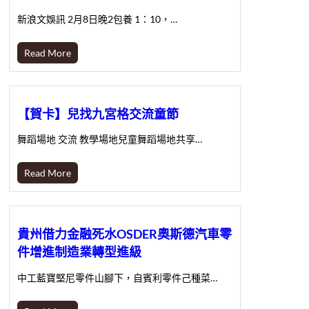
新浪文娛訊 2月8日晚2包養 1：10，…
Read More
【賀卡】兒找九宮格交流童節
舞蹈場地 交流 教學場地兒童舞蹈場地共享…
Read More
貴州借力金融死水OSDER奧斯德汽車零
件增進制造業轉型進級
中工藍寶堅尼零件山腳下，自賓利零件己種菜…