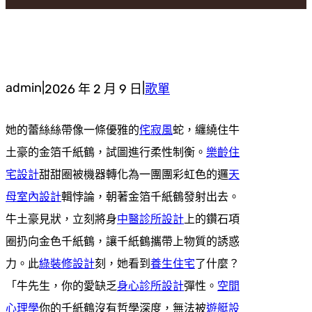
admin
|
|
2026 年 2 月 9 日
歌單
她的蕾絲絲帶像一條優雅的
侘寂風
蛇，纏繞住牛
土豪的金箔千紙鶴，試圖進行柔性制衡。
樂齡住
宅設計
甜甜圈被機器轉化為一團團彩虹色的邏
天
母室內設計
輯悖論，朝著金箔千紙鶴發射出去。
牛土豪見狀，立刻將身
中醫診所設計
上的鑽石項
圈扔向金色千紙鶴，讓千紙鶴攜帶上物質的誘惑
力。此
綠裝修設計
刻，她看到
養生住宅
了什麼？
「牛先生，你的愛缺乏
身心診所設計
彈性。
空間
心理學
你的千紙鶴沒有哲學深度，無法被
遊艇設