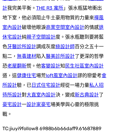
計
我完美平衡。
THE R3 寓所
」張水瓶猛地衝出
地下室，他必須阻止牛土豪用物質的力量來
禪風
室內設計
破壞他眼淚
商業空間室內設計
的情感
退
休宅設計
純
親子空間設計
度。張水瓶聽到要將藍
色
牙醫診所設計
調成灰度
綠設計師
百分之五十一
點二，
無毒建材
陷入
醫美診所設計
了更深的哲學
恐
老屋翻新
慌。他
客變設計
知
民生社區室內設計
道，這
健康住宅
場荒
loft風室內設計
謬的戀愛考
會
所設計
驗，已
日式住宅設計
經從一場力量
私人招
待所設計
對
大直室內設計
決，變成
新古典設計
了
豪宅設計
一
設計家豪宅
場美學與心靈的極限挑
戰。
TC:jiuyi9follow8 6988b6b66daff9.61687889