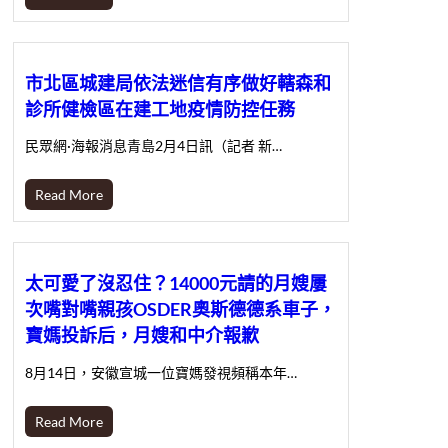
市北區城建局依法迷信有序做好轄森和
診所健檢區在建工地疫情防控任務
民眾網·海報消息青島2月4日訊（記者 新…
Read More
太可愛了沒忍住？14000元請的月嫂屢
次嘴對嘴親孩OSDER奧斯德德系車子，
寶媽投訴后，月嫂和中介報歉
8月14日，安徽宣城一位寶媽發視頻稱本年…
Read More