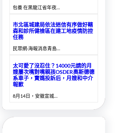
包養 在黑龍江省年夜…
市北區城建局依法迷信有序做好轄
森和診所健檢區在建工地疫情防控
任務
民眾網·海報消息青島…
太可愛了沒忍住？14000元請的月
嫂屢次嘴對嘴親孩OSDER奧斯德德
系車子，寶媽投訴后，月嫂和中介
報歉
8月14日，安徽宣城…