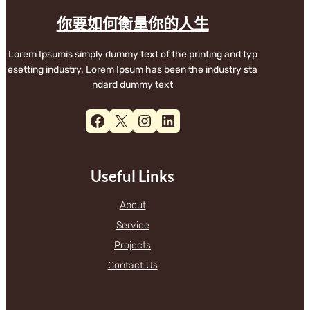
你要如何衡量你的人生
Lorem Ipsumis simply dummy text of the printing and typ
esetting industry. Lorem Ipsum has been the industry sta
ndard dummy text
Facebook
X
Instagram
LinkedIn
Useful Links
About
Service
Projects
Contact Us