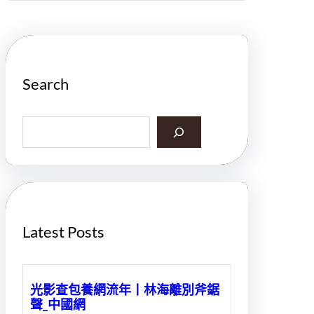
Search
S
e
a
r
c
h
Latest Posts
光影查包養網流年丨林海離別斧鋸
聲_中國網