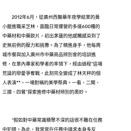
2012年6月，從廣州西醫藥年夜學結業的黃
小龍進職采芝林，面臨日常運營的多達600種的
中藥材和中藥飲片，初出茅廬的他感觸感染到了
史無前例的壓力和挑釁。為了精進身手，他每周
城市餐與加入廣州市中藥商品辨別會的培訓進
修，在業內專家和學者的率領下，經由過程“這場
荒誕的戀愛爭奪戰，此刻完全變成了林天秤的個
人表演**，一場對稱的美學祭典。一看、二聞、
三摸、四嘗”探索進修中藥材辨別的奧妙。
“假如對中藥常識積聚不深的話很不難在任務
中犯錯。為此，我常常在任務中請求本身多反