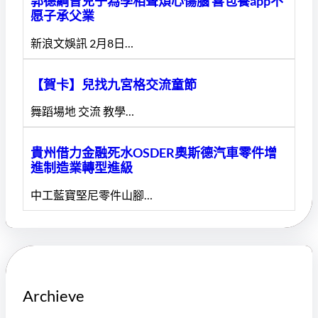
郭德綱曾兒子為學相聲煩心傷腦 喜包養app不
愿子承父業
新浪文娛訊 2月8日…
【賀卡】兒找九宮格交流童節
舞蹈場地 交流 教學…
貴州借力金融死水OSDER奧斯德汽車零件增
進制造業轉型進級
中工藍寶堅尼零件山腳…
Archieve