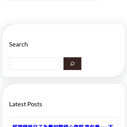
Search
S
e
a
r
c
h
Latest Posts