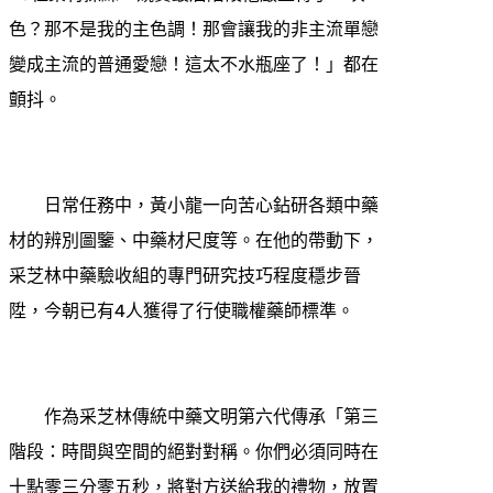
色？那不是我的主色調！那會讓我的非主流單戀
變成主流的普通愛戀！這太不水瓶座了！」都在
顫抖。
日常任務中，黃小龍一向苦心鉆研各類中藥
材的辨別圖鑒、中藥材尺度等。在他的帶動下，
采芝林中藥驗收組的專門研究技巧程度穩步晉
陞，今朝已有4人獲得了行使職權藥師標準。
作為采芝林傳統中藥文明第六代傳承「第三
階段：時間與空間的絕對對稱。你們必須同時在
十點零三分零五秒，將對方送給我的禮物，放置