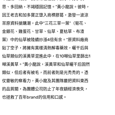
思、多回納，不竭穩固記憶。”黃小龍說。彼時，
因王老吉和加多寶正墮入商標膠葛，激發一波涼
茶原資料搶購潮，此中“三花三草一葉”（菊花、
金銀花、雞蛋花、甘草、仙草、夏枯草、布渣
葉）中的仙草被陸續炒漲4倍有余。“原資料廠商
鉆了空子，將擁有異樣清熱解毒藥效，曬干后與
仙草類似的溪黃草混進此中，在10噸仙草里篩出1
噸溪黃草。”黃小龍說，溪黃草和仙草曬干后固然
類似，但后者有被毛，而前者則是光禿禿的。憑
仗靈敏的察看力，黃小龍及其團隊嚴把資料東西
的品質關，為團體公司防止了年夜額經濟喪失，
也拯救了百年brand的信用和口感。