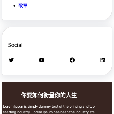
歌單
Social
X
YouTube
Facebook
LinkedIn
你要如何衡量你的人生
Lorem Ipsumis simply dummy text of the printing and typ
esetting industry. Lorem Ipsum has been the industry sta