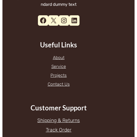
ndard dummy text
Facebook
X
Instagram
LinkedIn
Useful Links
About
Service
Projects
Contact Us
Customer Support
Shipping & Returns
Track Order