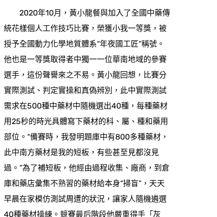
2020年10月，黃小龍餐與加入了全國中藥傳
統花樣個人工作技巧比賽，榮獲小我一等獎，被
授予全國動力化學地質體系“年夜國工匠”稱號。
他也是一等獎取得者中獨一一位華南地域的參賽
選手，這份聲譽來之不易。黃小龍回想，比賽分
實際測試、判定實操和真偽辨別，此中實際測試
需求在500種中藥材中隨機選出40種，每種藥材
用25秒的時光具體寫下藥材的科、屬、種和藥用
部位。“備賽時，我發明題庫中有800多種藥材，
此中南方藥材是我的短板，有些甚至見都沒見
過。”為了補短板，他經由過程收集、廠商，到倉
庫和藥店彙集不熟習的藥材給本身“掃盲”，天天
早晨在家模仿測試周遭的狀況，讓家人隨機遴選
40種藥材操練。競賽最后階段他嚴重得手「灰