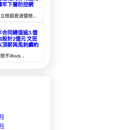
織牢下層防控網
立檢超音波健檢…
年合同總值逾3.億
內設計2億元 文班
以頂薪與馬刺續約
戀不iRock…
 月
 月