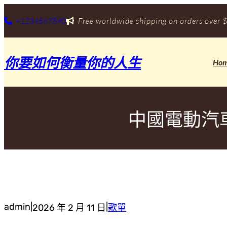
跳
至
+1234567890
Free worldwide shipping on orders over $
主
要
內
你要如何衡量你的人生
容
Ho
中國電動汽
admin
|
|
2026 年 2 月 11 日
歌單