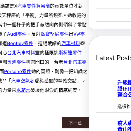
Y應該是X
汽車零件貿易商
的虛數單位才對
S
被天秤座的「平衡」力量所鎖死。她收藏的
e
a
其中一個杯子的把手竟然向內側傾斜了零點
r
c
鏡子
Audi零件
，反射
藍寶堅尼零件
出
VW零
h
知道
Bentley零件
，這場荒謬的
汽車材料
戀
與心
台北汽車材料
靈的極限挑
斯柯達零件
Latest Post
進咖
奧迪零件
啡館門口的一台老
台北汽車零
而
Porsche零件
她的圓規，則像一把知識之
**「
汽車空氣芯
愛與孤獨的精確交點」。
升級版
膳th
的力量來
水箱水
破壞他眼淚的情感純度。
整合
巡檢推
疫人
下一篇
黃山