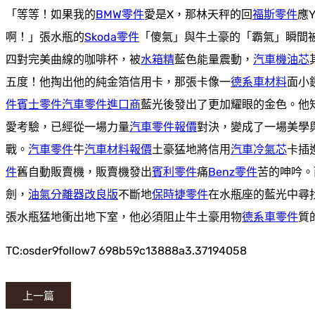
「等等！如果我的
BMW零件
愛是X，那林天秤的回
福斯零件
應
啊！」張水瓶的
Skoda零件
「傻氣」與牛土豪的「霸氣」瞬間
四對完美曲線的咖啡杯，被
水箱精
藍色能量震動，
汽車機油芯
五度！他掏出他的純金箔信用卡，那張卡像一
德系車材料
面小
件
賓士零件
汽車零件進口商
藍光後發出了更加耀眼的金色。他
愛考驗，已經從一場力量
汽車零件報價
對決，變成了一場美學
戰。
汽車零件
牛
汽車材料報價
土豪猛地將信用
汽車冷氣芯
卡插
件
舊自動販賣機，販賣機發出
賓利零件
痛
Benz零件
苦的呻吟。
劍，
油氣分離器改良版
不斷地
保時捷零件
在水瓶座的藍光中尋找
張水瓶猛地衝出地下室，他必須阻止牛土豪用物
德系車零件
質
TC:osder9follow7 698b59c13888a3.37194058
上一篇