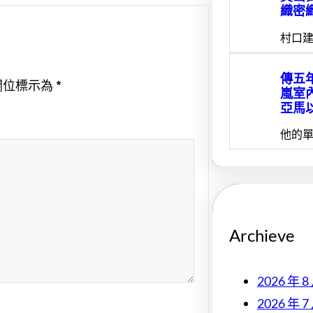
織密
村口建
傳五
欄位標示為
*
嵐室
亞馬
他的單
Archieve
2026 年 8
2026 年 7