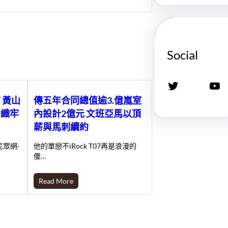
Social
X
YouTube
 黃山
傳五年合同總值逾3.億嵐室
密織牢
內設計2億元 文班亞馬以頂
薪與馬刺續約
眾網·
他的單戀不iRock T07再是浪漫的
傻…
Read More