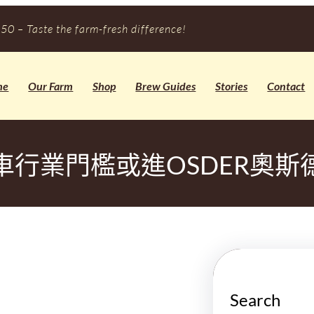
50 – Taste the farm-fresh difference!
me
Our Farm
Shop
Brew Guides
Stories
Contact
車行業門檻或進OSDER奧斯
Search