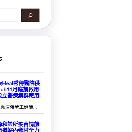
s
Heal秀傳醫院供
Hub11月底前啟用
公立醫療集群應用
薦這時勞工健康…
森和診所疫苗情前
街道轄內鄉村全力