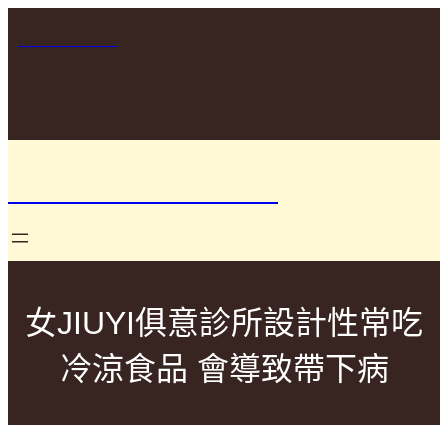
跳
至
+1234567890
主
要
Free worldwide shipping on orders over $50 –
內
Taste the farm-fresh difference!
容
你要如何衡量你的人生
女JIUYI俱意診所設計性常吃
冷涼食品 會導致帶下病